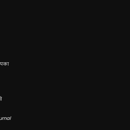
 आपका
े
urnal