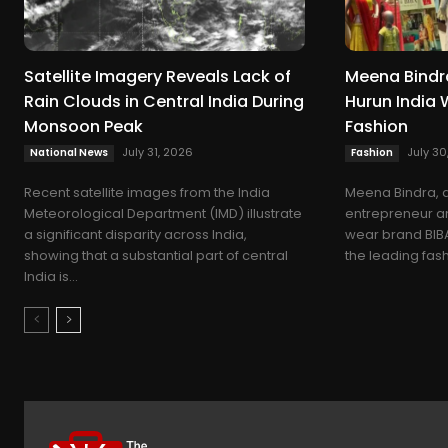
Satellite Imagery Reveals Lack of
Meena Bindr
Rain Clouds in Central India During
Hurun India 
Monsoon Peak
Fashion
July 31, 2026
July 30
National News
Fashion
Recent satellite images from the India
Meena Bindra, 
Meteorological Department (IMD) illustrate
entrepreneur an
a significant disparity across India,
wear brand BIB
showing that a substantial part of central
the leading fash
India is...