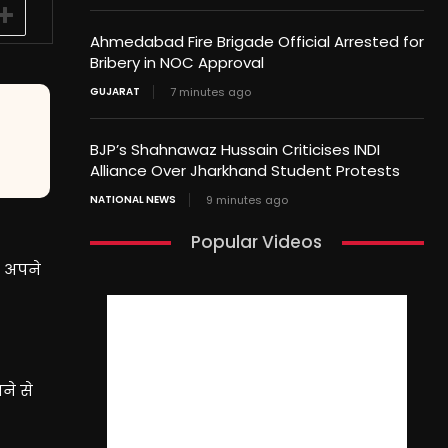
Ahmedabad Fire Brigade Official Arrested for
Bribery in NOC Approval
GUJARAT
7 minutes ago
BJP’s Shahnawaz Hussain Criticises INDI
Alliance Over Jharkhand Student Protests
NATIONAL NEWS
9 minutes ago
Popular Videos
ो अपने
ने से