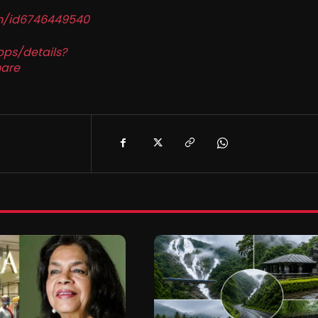
in/id6746449540
pps/details?
are