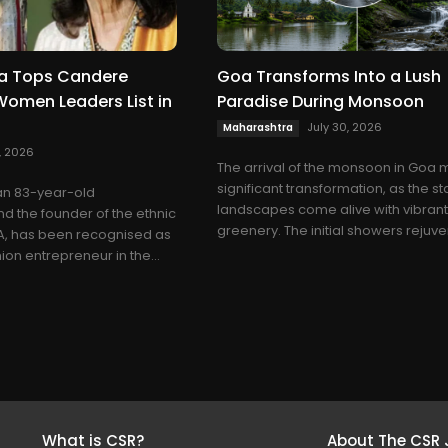
a Tops Candere
Goa Transforms Into a Lush
Women Leaders List in
Paradise During Monsoon
July 30, 2026
Maharashtra
, 2026
The arrival of the monsoon in Goa 
significant transformation, as the st
an 83-year-old
landscapes come alive with vibran
d the founder of the ethnic
greenery. The initial showers rejuve
A, has been recognised as
ion entrepreneur in the...
What is CSR?
About The CSR 