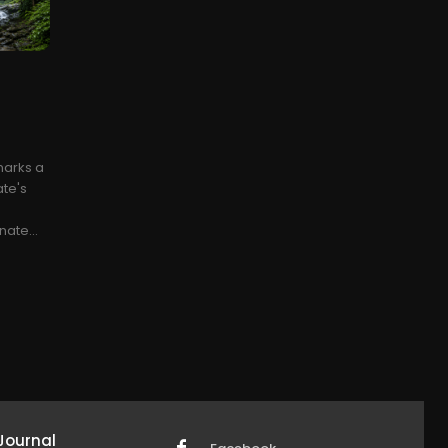
marks a
ate's
t
nate...
Journal