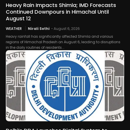
Heavy Rain Impacts Shimla; IMD Forecasts
Continued Downpours in Himachal Until
August 12
WEATHER
Nirali Sethi
-
August 6, 2026
Heavy rainfall has significantly affected Shimla and various
regions of Himachal Pradesh on August 6, leading to disruptions
in the daily routines of residents...