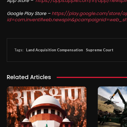
App Store –
https://apps.apple.com/in/app/newsp
Google Play Store –
https://play.google.com/store/a
id=com.inventifweb.newspin&pcampaignid=web_sh
Tags:
Land Acquisition Compensation
Supreme Court
Related Articles