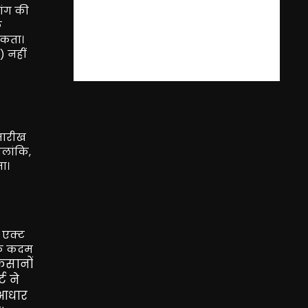
ांग की
क
सकता।
) नहीं
 तारीख
ालांकि,
ा।
 एक्ट
्मक कदम
िसानों
ट ने
ी आधार