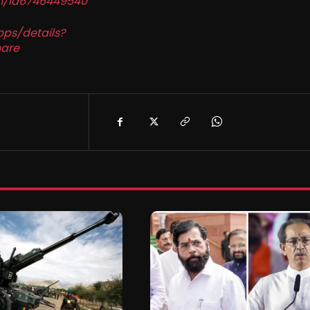
in/id6746449540
pps/details?
are