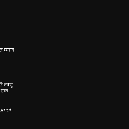
त ब्याज
ँ लागू
ं एक
urnal