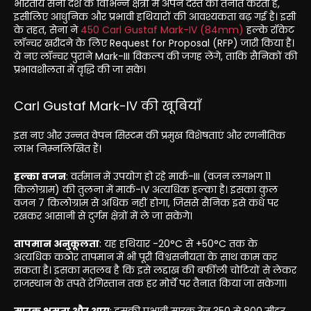
भारतीय सेना देश के विभिन्न क्षेत्रों में अपने दस्ते को तैनात करती है,
इसीलिए आधुनिक और प्रभावी हथियारों की आवश्यकता बढ़ गई है। इसी
के तहत, सेना ने
450 Carl Gustaf Mark-IV (84mm)
हल्के रॉकेट
लॉन्चर खरीदने के लिए Request for Proposal (RFP) जारी किया है।
ये नए लॉन्चर पुराने Mark-III विकल्प की जगह लेंगे, ताकि सैनिकों की
प्रभावशीलता में वृद्धि की जा सके।
Carl Gustaf Mark-IV की खूबियाँ
इस नए और उन्नत वेपन सिस्टम की प्रमुख विशेषताएं और रणनीतिक
लाभ निम्नलिखित हैं।
हल्का वजन
: वर्तमान में उपयोग हो रहे मार्क-III (वजन लगभग 11
किलोग्राम) की तुलना में मार्क-IV अत्यधिक हल्का है। इसका कुल
वजन 7 किलोग्राम से अधिक नहीं होगा, जिससे सैनिक इसे कंधे पर
रखकर आसानी से दुर्गम क्षेत्रों में ले जा सकेंगे।
तापमान अनुकूलता
: यह हथियार -20°C से +50°C तक के
अत्यधिक कठोर तापमान में भी पूरी विश्वसनीयता के साथ काम कर
सकता है। इसका मतलब है कि इसे लद्दाख की बर्फीली चोटियों से लेकर
राजस्थान के तपते रेगिस्तान तक हर मोर्चे पर तैनात किया जा सकेगा।
मारक क्षमता और आयु
: इसकी प्रभावी मारक रेंज 350 से 800 मीटर