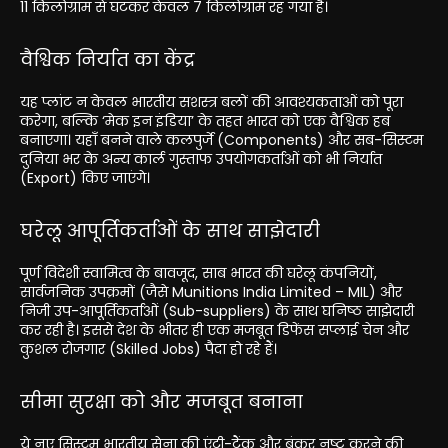
11 किलोग्राम से घटकर केवल 7 किलोग्राम रह गया है।
वैश्विक निर्यात का केंद्र
यह प्लांट न केवल भारतीय सशस्त्र बलों की आवश्यकताओं को पूरा
करेगा, बल्कि ‘मेक इन इंडिया’ के तहत भारत को एक वैश्विक हब
बनाएगा। यहाँ बनने वाले कलपुर्जे (Components) और सब-सिस्टम
दुनिया भर के अन्य कार्ल गुस्ताफ उपयोगकर्ताओं को भी निर्यात
(Export) किए जाएंगे।
घरेलू आपूर्तिकर्ताओं के साथ साझेदारी
पूर्ण विदेशी स्वामित्व के बावजूद, साब भारत की घरेलू कंपनियों,
सार्वजनिक उपक्रमों (जैसे Munitions India Limited – MIL) और
निजी उप-आपूर्तिकर्ताओं (Sub-suppliers) के साथ घनिष्ठ साझेदारी
कर रही है। इससे देश के भीतर ही एक मजबूत डिफेंस सप्लाई चेन और
कुशल रोजगार (Skilled Jobs) पैदा हो रहे हैं।
सीमा सुरक्षा को और मजबूत बनाना
ये नए सिस्टम भारतीय सेना की एंटी-टैंक और बंकर नष्ट करने की