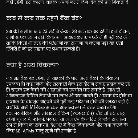
नहीं रहेंगी। इस कारण, ग्राहक अपनी जरूरी लेन-देन को प्राथमिकता दें।
कब से कब तक रहेंगे बैंक बंद?
SBI की सभी शाखाएं 23 मई से लेकर 28 मई तक बंद रहेंगी। इसी दौरान,
सभी ग्राहक ध्यान रखें कि अपनी आवश्यकताएं पहले से ही पूरी कर लें
ताकि किसी भी तरह की परेशानी का सामना न करना पड़े। यह ऐसी
स्थिति है जो हर ग्राहक पर प्रभाव डालती है।
क्या हैं अन्य विकल्प?
जब SBI बैंक बंद रहेगा, तो ग्राहकों के पास अन्य बैंकों के विकल्प
उपलब्ध हैं। कई निजी और सरकारी बैंक इस दौरान सेवाएं प्रदान कर रहे
हैं। ग्राहक इन बैंकों की शाखाओं का उपयोग कर सकते हैं। साथ ही,
ऑनलाइन बैंकिंग सेवाओं का लाभ भी उठा सकते हैं। शाखाएं बंद होने या
हड़ताल के बावजूद ग्राहकों को पूरी तरह परेशान होने की जरूरत नहीं है,
क्योंकि सभी डिजिटल माध्यम सामान्य रूप से काम करते रहेंगे।
इंटरनेट बैंकिंग और मोबाइल बैंकिंग (YONO ऐप) चौबीसों घंटे चालू
रहेंगे। गूगल पे, फोनपे, पेटीएम या भीम ऐप के जरिए लेनदेन सामान्य
रूप से किया जा सकेगा। देशभर में कैश निकालने और जमा करने के
लिए SBI ATMs चालू रहने की उम्मीद है।