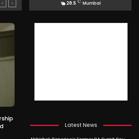
C
28.5
Mumbai
rship
Latest News
ed