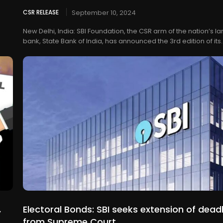
CSR RELEASE
September 10, 2024
New Delhi, India: SBI Foundation, the CSR arm of the nation’s la
bank, State Bank of India, has announced the 3rd edition of its..
,
Electoral Bonds: SBI seeks extension of deadl
from Supreme Court