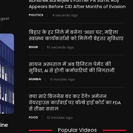
Abhishek Banerjee’s Former PA Sumit Roy
Appears Before CID After Months of Evasion
POLITICS
4 seconds ago
rgest
.
बिहार के हर जिले में बनेगा ‘आशा घर’, महिला
स्वास्थ्य कार्यकर्ताओं को मिलेंगी बेहतर सुविधाएं
BIHAR
51 seconds ago
सायन अस्पताल में अब डिजिटल पेमेंट की
सुविधा, AI से होगी कर्मचारियों की निगरानी
MUMBAI
6 minutes ago
क्या सारे बिजनेस बंद कर देंगे? अमेज़न
वेयरहाउस कार्रवाई पर बॉम्बे हाई कोर्ट का FDA
से तीखा सवाल
FOOD
12 minutes ago
ine
Popular Videos