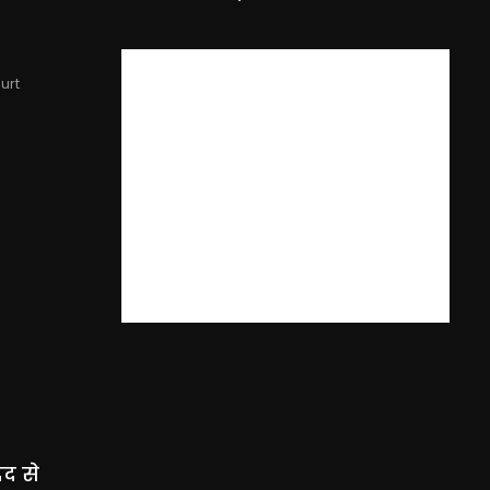
urt
द से