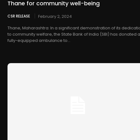
Thane for community well-being
CSR RELEASE
February 2, 2024
Thane, Maharashtra: In a significant demonstration of its dedicati
to community welfare, the State Bank of India (SBI) has donated 
fully-equipped ambulance to...