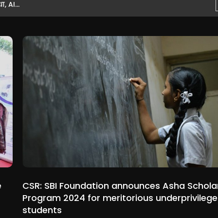
AI...
ाउस कार्रवाई...
e
CSR: SBI Foundation announces Asha Schola
Program 2024 for meritorious underprivileg
students