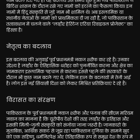
नाम बदल दिए गए हैं। यह बदलाव उस समय शुरू हुआ जब पाकिस्तान ने
ब्रिटिश शासन के दौरान रखे गए नामों को हटाने का फैसला किया। इन
नामों में हिंदू संस्कृति से जुड़े नाम भी शामिल थे। अब इस्लामिक या
स्थानीय नेताओं के नामों को प्राथमिकता दी जा रही है, जो पाकिस्तान के
तत्वावधान में चलने वाले “लाहौर हेरिटेज एरिया रिवाइवल प्रोजेक्ट” का
हिस्सा है।
नेतृत्व का बदलाव
इस बदलाव की अगुवाई पूर्व प्रधानमंत्री नवाज शरीफ कर रहे हैं। उनका
उद्देश्य है लाहौर के ऐतिहासिक धरोहर को पुनर्जीवित करना और क्षेत्र का
नामकरण इस्लामिक पहचान से करना। इससे पहले की सरकारों के
दौरान भी कुछ नाम बदले गए थे, लेकिन हाल के बदलावों में तेजी आई
है। लोग इस नई सियासी दिशा को लेकर मिश्रित प्रतिक्रियाएं दे रहे हैं।
विरासत का संरक्षण
पाकिस्तान के पूर्व प्रधानमंत्री नवाज शरीफ और पंजाब की सीएम मरियम
नवाज का मानना है कि यूरोपीय देशों की तरह लाहौर के इतिहास और
इसकी मिली-जुली संस्कृति को संजोया जाना जरूरी है। जानकारों के
मुताबिक, आर्थिक संकट से जूझ रहा पाकिस्तान दुनिया के सामने खुद
को एक सहिष्णु, धर्मनिरपेक्ष और ऐतिहासिक रूप से समृद्ध देश के रूप में