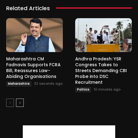
Related Articles
Maharashtra CM
Andhra Pradesh: YSR
Fadnavis Supports FCRA
Congress Takes to
Bill, Reassures Law-
Streets Demanding CBI
Abiding Organisations
Probe into DSC
Recruitment
32 seconds ago
Maharashtra
10 minutes ago
Politics