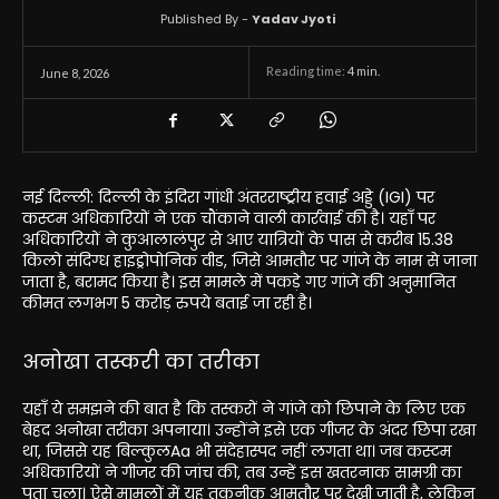
Published By -
Yadav Jyoti
Reading time:
4
min.
June 8, 2026
नई दिल्ली: दिल्ली के इंदिरा गांधी अंतरराष्ट्रीय हवाई अड्डे (IGI) पर
कस्टम अधिकारियों ने एक चौंकाने वाली कार्रवाई की है। यहाँ पर
अधिकारियों ने कुआलालंपुर से आए यात्रियों के पास से करीब 15.38
किलो संदिग्ध हाइड्रोपोनिक वीड, जिसे आमतौर पर गांजे के नाम से जाना
जाता है, बरामद किया है। इस मामले में पकड़े गए गांजे की अनुमानित
कीमत लगभग 5 करोड़ रुपये बताई जा रही है।
अनोखा तस्करी का तरीका
यहाँ ये समझने की बात है कि तस्करों ने गांजे को छिपाने के लिए एक
बेहद अनोखा तरीका अपनाया। उन्होंने इसे एक गीजर के अंदर छिपा रखा
था, जिससे यह बिल्कुलAa भी संदेहास्पद नहीं लगता था। जब कस्टम
अधिकारियों ने गीजर की जांच की, तब उन्हें इस खतरनाक सामग्री का
पता चला। ऐसे मामलों में यह तकनीक आमतौर पर देखी जाती है, लेकिन