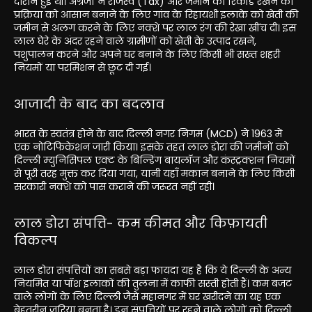
दौरान हुई थी। अंग्रेजों ने राजस्व (Tax) और जमीन का रिकॉर्ड रखने की
प्रक्रिया को आसान बनाने के लिए गांव के रिहायशी इलाके को खेती की
जमीन से अलग करने के लिए नक्शे पर लाल रंग की रेखा खींच दी। इस
लाल घेरे के अंदर रहने वाले ग्रामीणों को खेती के उत्पाद रखने,
पशुपालन करने और अपने घर बनाने के लिए किसी भी सख्त शहरी
नियमों या परमिशन से छूट दी गई।
आजादी के बाद का बदलाव
भारत के स्वतंत्र होने के बाद दिल्ली नगर निगम (MCD) ने 1963 में
एक नोटिफिकेशन जारी किया। इसके तहत लाल डोरा की जमीनों को
दिल्ली म्युनिसिपल एक्ट के बिल्डिंग बायलॉज और कंस्ट्रक्शन नियमों
से पूरी तरह मुक्त कर दिया गया, यानी यहाँ मकान बनाने के लिए किसी
सरकारी नक्शे को पास कराने की जरूरत नहीं रही।
लाल डोरा संपत्ति- कम कीमत और किफ़ायती
विकल्प
लाल डोरा संपत्तियों का सबसे बड़ा फायदा यह है कि ये दिल्ली के अन्य
नियमित या पॉश इलाकों की तुलना में काफी सस्ती होती हैं। कम बजट
वाले लोगों के लिए दिल्ली जैसे महानगर में घर खरीदने का यह एक
बेहतरीन जरिया बनता है। इन संपत्तियों पर रहने वाले लोगों को दिल्ली