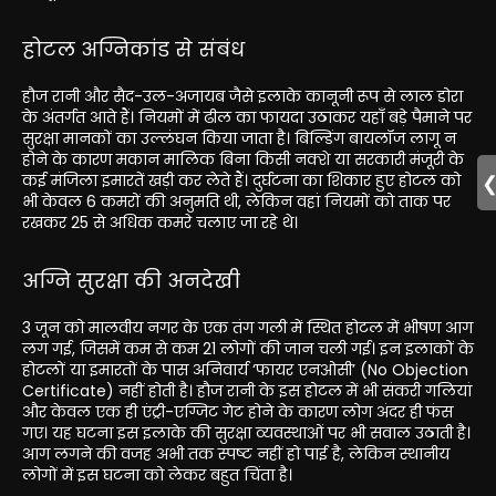
होटल अग्निकांड से संबंध
हौज रानी और सैद-उल-अजायब जैसे इलाके कानूनी रूप से लाल डोरा
के अंतर्गत आते हैं। नियमों में ढील का फायदा उठाकर यहाँ बड़े पैमाने पर
सुरक्षा मानकों का उल्लंघन किया जाता है। बिल्डिंग बायलॉज लागू न
होने के कारण मकान मालिक बिना किसी नक्शे या सरकारी मंजूरी के
कई मंजिला इमारतें खड़ी कर लेते हैं। दुर्घटना का शिकार हुए होटल को
भी केवल 6 कमरों की अनुमति थी, लेकिन वहां नियमों को ताक पर
रखकर 25 से अधिक कमरे चलाए जा रहे थे।
अग्नि सुरक्षा की अनदेखी
3 जून को मालवीय नगर के एक तंग गली में स्थित होटल में भीषण आग
लग गई, जिसमें कम से कम 21 लोगों की जान चली गई। इन इलाकों के
होटलों या इमारतों के पास अनिवार्य ‘फायर एनओसी’ (No Objection
Certificate) नहीं होती है। हौज रानी के इस होटल में भी संकरी गलियां
और केवल एक ही एंट्री-एग्जिट गेट होने के कारण लोग अंदर ही फंस
गए। यह घटना इस इलाके की सुरक्षा व्यवस्थाओं पर भी सवाल उठाती है।
आग लगने की वजह अभी तक स्पष्ट नहीं हो पाई है, लेकिन स्थानीय
लोगों में इस घटना को लेकर बहुत चिंता है।