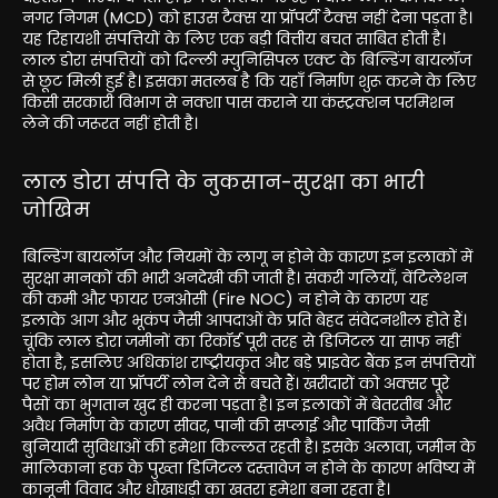
नगर निगम (MCD) को हाउस टैक्स या प्रॉपर्टी टैक्स नहीं देना पड़ता है।
यह रिहायशी संपत्तियों के लिए एक बड़ी वित्तीय बचत साबित होती है।
लाल डोरा संपत्तियों को दिल्ली म्युनिसिपल एक्ट के बिल्डिंग बायलॉज
से छूट मिली हुई है। इसका मतलब है कि यहाँ निर्माण शुरू करने के लिए
किसी सरकारी विभाग से नक्शा पास कराने या कंस्ट्रक्शन परमिशन
लेने की जरूरत नहीं होती है।
लाल डोरा संपत्ति के नुकसान-सुरक्षा का भारी
जोखिम
बिल्डिंग बायलॉज और नियमों के लागू न होने के कारण इन इलाकों में
सुरक्षा मानकों की भारी अनदेखी की जाती है। संकरी गलियाँ, वेंटिलेशन
की कमी और फायर एनओसी (Fire NOC) न होने के कारण यह
इलाके आग और भूकंप जैसी आपदाओं के प्रति बेहद संवेदनशील होते हैं।
चूंकि लाल डोरा जमीनों का रिकॉर्ड पूरी तरह से डिजिटल या साफ नहीं
होता है, इसलिए अधिकांश राष्ट्रीयकृत और बड़े प्राइवेट बैंक इन संपत्तियों
पर होम लोन या प्रॉपर्टी लोन देने से बचते हैं। खरीदारों को अक्सर पूरे
पैसों का भुगतान खुद ही करना पड़ता है। इन इलाकों में बेतरतीब और
अवैध निर्माण के कारण सीवर, पानी की सप्लाई और पार्किंग जैसी
बुनियादी सुविधाओं की हमेशा किल्लत रहती है। इसके अलावा, जमीन के
मालिकाना हक के पुख्ता डिजिटल दस्तावेज न होने के कारण भविष्य में
कानूनी विवाद और धोखाधड़ी का खतरा हमेशा बना रहता है।