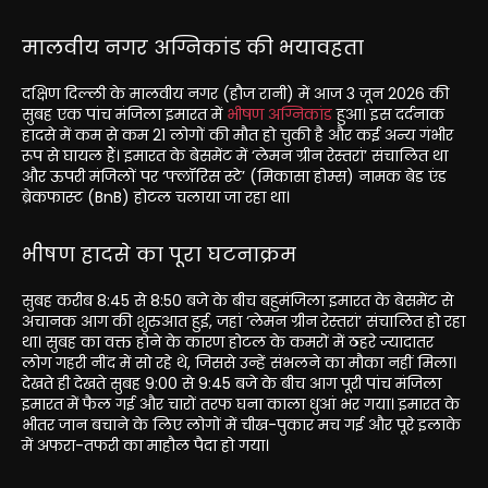
मालवीय नगर अग्निकांड की भयावहता
दक्षिण दिल्ली के मालवीय नगर (हौज रानी) में आज 3 जून 2026 की
सुबह एक पांच मंजिला इमारत में
भीषण अग्निकांड
हुआ। इस दर्दनाक
हादसे में कम से कम 21 लोगों की मौत हो चुकी है और कई अन्य गंभीर
रूप से घायल हैं। इमारत के बेसमेंट में ‘लेमन ग्रीन रेस्तरां’ संचालित था
और ऊपरी मंजिलों पर ‘फ्लॉरिस स्टे’ (मिकासा होम्स) नामक बेड एंड
ब्रेकफास्ट (BnB) होटल चलाया जा रहा था।
भीषण हादसे का पूरा घटनाक्रम
सुबह करीब 8:45 से 8:50 बजे के बीच बहुमंजिला इमारत के बेसमेंट से
अचानक आग की शुरुआत हुई, जहां ‘लेमन ग्रीन रेस्तरां’ संचालित हो रहा
था। सुबह का वक्त होने के कारण होटल के कमरों में ठहरे ज्यादातर
लोग गहरी नींद में सो रहे थे, जिससे उन्हें संभलने का मौका नहीं मिला।
देखते ही देखते सुबह 9:00 से 9:45 बजे के बीच आग पूरी पांच मंजिला
इमारत में फैल गई और चारों तरफ घना काला धुआं भर गया। इमारत के
भीतर जान बचाने के लिए लोगों में चीख-पुकार मच गई और पूरे इलाके
में अफरा-तफरी का माहौल पैदा हो गया।