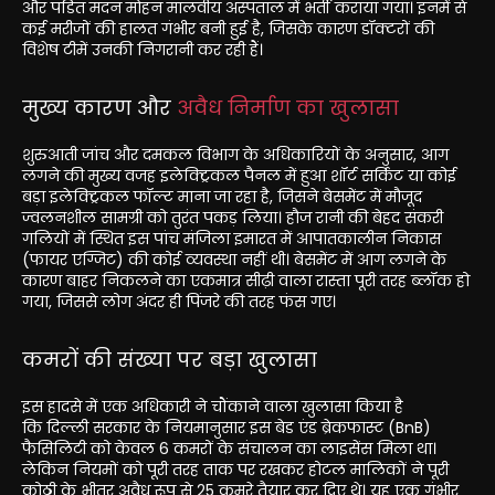
और पंडित मदन मोहन मालवीय अस्पताल में भर्ती कराया गया। इनमें से
कई मरीजों की हालत गंभीर बनी हुई है, जिसके कारण डॉक्टरों की
विशेष टीमें उनकी निगरानी कर रही हैं।
मुख्य कारण और
अवैध निर्माण का खुलासा
शुरुआती जांच और दमकल विभाग के अधिकारियों के अनुसार, आग
लगने की मुख्य वजह इलेक्ट्रिकल पैनल में हुआ शॉर्ट सर्किट या कोई
बड़ा इलेक्ट्रिकल फॉल्ट माना जा रहा है, जिसने बेसमेंट में मौजूद
ज्वलनशील सामग्री को तुरंत पकड़ लिया। हौज रानी की बेहद संकरी
गलियों में स्थित इस पांच मंजिला इमारत में आपातकालीन निकास
(फायर एग्जिट) की कोई व्यवस्था नहीं थी। बेसमेंट में आग लगने के
कारण बाहर निकलने का एकमात्र सीढ़ी वाला रास्ता पूरी तरह ब्लॉक हो
गया, जिससे लोग अंदर ही पिंजरे की तरह फंस गए।
कमरों की संख्या पर बड़ा खुलासा
इस हादसे में एक अधिकारी ने चौंकाने वाला खुलासा किया है
कि दिल्ली सरकार के नियमानुसार इस बेड एंड ब्रेकफास्ट (BnB)
फैसिलिटी को केवल 6 कमरों के संचालन का लाइसेंस मिला था।
लेकिन नियमों को पूरी तरह ताक पर रखकर होटल मालिकों ने पूरी
कोठी के भीतर अवैध रूप से 25 कमरे तैयार कर दिए थे। यह एक गंभीर