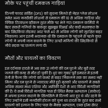
मौके पर पहुंचीं दमकल गाड़ियां
दिल्ली फायर सर्विस (DFS) को सूचना मिलते ही नेहरू प्लेस स्टेशन
समेत अन्य नजदीकी स्टेशनों से दमकल की 10 से अधिक गाड़ियां और
क्विक रिएक्शन व्हीकल तुरंत मौके पर भेजे गए। दमकल कर्मियों ने
बेहद संकरी गलियों के बावजूद सूझबूझ दिखाई और कड़ी मशक्कत के
बाद खिड़कियां तोड़कर अंदर फंसे 40 से अधिक लोगों को सुरक्षित बाहर
निकाला। आग इतनी भयानक थी कि दमकल के पहुंचने से पहले कुछ
लोगों ने अपनी जान बचाने के लिए ऊपरी मंजिलों की खिड़कियों से
नीचे सड़क पर छलांग लगा दी।
मौतों और घायलों का विवरण
इस दर्दनाक हादसे में अब तक 21 लोगों की दम घुटने और बुरी तरह
जलने की वजह से मौत हो चुकी है। धुएं का गुबार पूरी इमारत में इतनी
तेजी से फैला कि लोगों को कमरे से बाहर निकलने तक का समय नहीं
मिला और दम घुटने से ज्यादातर मौतें हुईं। मृतकों और घायलों में सबसे
अधिक संख्या मध्य एशिया और अफ्रीकी देशों से आए विदेशी नागरिकों
की है। ये सभी विदेशी नागरिक पास ही स्थित मैक्स अस्पताल (साकेत)
में अपना इलाज कराने के सिलसिले में दिल्ली आए हुए थे और रहने के
लिए उन्होंने इसी नजदीकी होटल को चुना था। हादसे के तुरंत बाद सभी
घायलों को इलाज के लिए पास के मैक्स अस्पताल, एम्स ट्रॉमा सेंटर