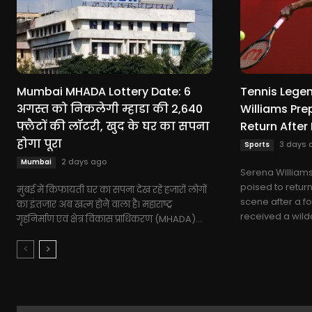
Mumbai MHADA Lottery Date: 6
Tennis Lege
अगस्त को निकलेगी म्हाडा की 2,640
Williams Pre
फ्लैटों की लॉटरी, खुद के घर का सपना
Return After
होगा पूरा
3 days 
Sports
2 days ago
Mumbai
Serena Williams
poised to return
मुंबई में किफायती घर का सपना देख रहे हजारों लोगों
scene after a fo
का इंतजार अब खत्म होने वाला है। महाराष्ट्र
received a wildc
गृहनिर्माण एवं क्षेत्र विकास प्राधिकरण (MHADA)...