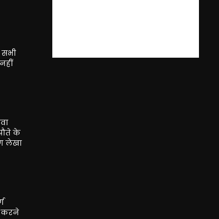
ी सभी
नहीं
ावा
ौते के
ग लेखा
्ण
र करने