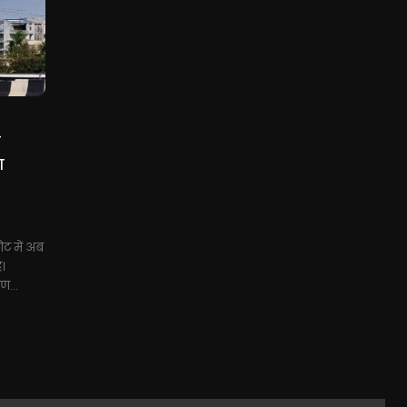
ी
ा
ोट में अब
ै।
रण...