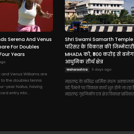
nds Serena And Venus
Shri Swami Samarth Temple
pare For Doubles
परिसर के विकास की जिम्मेदार
 Four Years
MHADA को, ₹500 करोड़ से बनेग
आधुनिक तीर्थ क्षेत्र
ago
5 days ago
Maharashtra
 and Venus Williams are
 to the doubles tennis
महाराष्ट्र के प्रसिद्ध धार्मिक स्थल अक्कलक
ur-year hiatus, having
बड़े पैमाने पर विकास कार्य शुरू होने जा रहा ह
ard entry into...
महाराष्ट्र गृहनिर्माण एवं क्षेत्र विकास प्राधिक