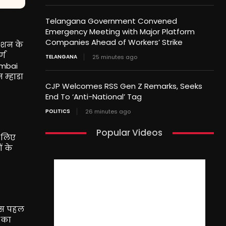
Telangana Government Convened
Emergency Meeting with Major Platform
Companies Ahead of Workers’ Strike
डेशन के
्ण
TELANGANA
25 minutes ago
umbai
 म्हाडा
CJP Welcomes RSS Gen Z Remarks, Seeks
End To ‘Anti-National’ Tag
POLITICS
26 minutes ago
Popular Videos
े लिए
ं के
 इस पहल
न का