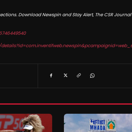
irections. Download Newspin and Stay Alert, The CSR Journal
d6746449540
ps/details?id=com.inventifweb.newspin&pcampaignid=web_