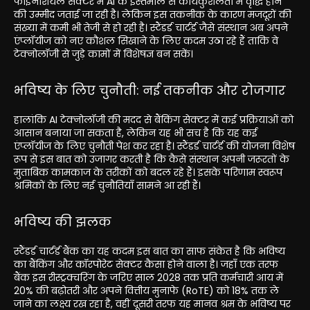
फाइनेंशियल सेक्टर में AI के इस्तेमाल से कार्यकुशलता में वृद्धि होने
की उम्मीद जताई जा रही है। लेकिन इस तकनीक के कारण मजदूरों की
संख्या में कमी भी तेजी से हो रही है। स्टैंडर्ड चार्टर्ड जैसे संस्थान अब अपने
एंप्लॉयीज को नए कौशल सिखाने के लिए कदम उठा रहे हैं ताकि वे
टेक्नोलॉजी से जुड़े कामों में विशेषज्ञ बन सकें।
भविष्य के लिए चुनौती: नई तकनीक और रोजगार
हालांकि AI टेक्नोलॉजी की मदद से बैंकिंग सेक्टर में कई प्रक्रियाओं को
आसान बनाया जा सकता है, लेकिन यह भी सच है कि यह कई
एंप्लॉयीज के लिए चुनौती पेश कर रहा है। स्टैंडर्ड चार्टर्ड की योजना विशेष
रूप से इस बात को उजागर करती है कि कैसे संस्थान अपनी जरूरतों के
मुताबिक कामकाज के तरीकों को बदल रहे हैं। इसके परिणाम स्वरूप
श्रमिकों के लिए नई चुनौतियाँ सामने आ रही हैं।
भविष्य की झलक
स्टैंडर्ड चार्टर्ड बैंक का यह कदम इस बात का साफ संकेत है कि भविष्य
का बैंकिंग और कॉरपोरेट सेक्टर कैसा होने वाला है। जहाँ एक तरफ
बैंक इस रीस्ट्रक्चरिंग के जरिए साल 2028 तक प्रति कर्मचारी आय में
20% की बढ़ोतरी और अपने वित्तीय मुनाफे (RoTE) को 18% तक ले
जाने का लक्ष्य रख रहा है, वहीं दूसरी तरफ यह मानव श्रम के भविष्य पर