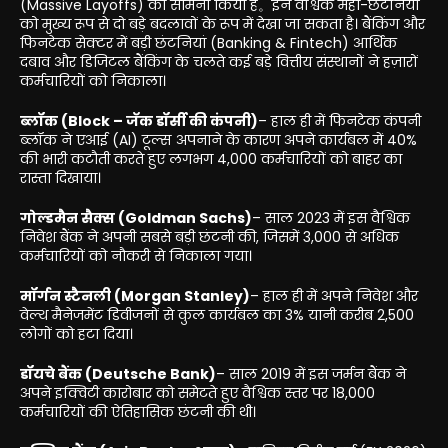
(Massive Layoffs) का सामना किया है。इन वैश्विक महा-छंटनियों
को मुख्य रूप से दो बड़े बदलावों के रूप में देखा जा सकता है। बैंकिंग और
फिनटेक सेक्टर में बड़ी छंटनियां (Banking & Fintech) आर्थिक
दबाव और डिजिटल बैंकिंग के चलते कई बड़े वित्तीय संस्थानों ने हज़ारों
कर्मचारियों को निकाला।
ब्लॉक (Block – जॅक डॉर्सी की कंपनी)
– हाल ही में फिनटेक कंपनी
ब्लॉक ने एआई (AI) टूल्स अपनाने के कारण अपने कार्यबल में 40%
की भारी कटौती करते हुए लगभग 4,000 कर्मचारियों को बाहर का
रास्ता दिखाया।
गोल्डमैन सैक्स (Goldman Sachs)
– साल 2023 में इस वैश्विक
निवेश बैंक ने अपनी सबसे बड़ी छंटनी की, जिसमें 3,000 से अधिक
कर्मचारियों को नौकरी से निकाला गया।
मॉर्गन स्टैनली (Morgan Stanley)
– हाल ही में अपने निवेश और
वेल्थ मैनेजमेंट डिवीजनों से कुल कार्यबल का 3% यानी करीब 2,500
लोगों को हटा दिया।
डॉयचे बैंक (Deutsche Bank)
– साल 2019 में इस जर्मन बैंक ने
अपने इक्विटी कारोबार को समेटते हुए वैश्विक स्तर पर 18,000
कर्मचारियों की ऐतिहासिक छंटनी की थी।