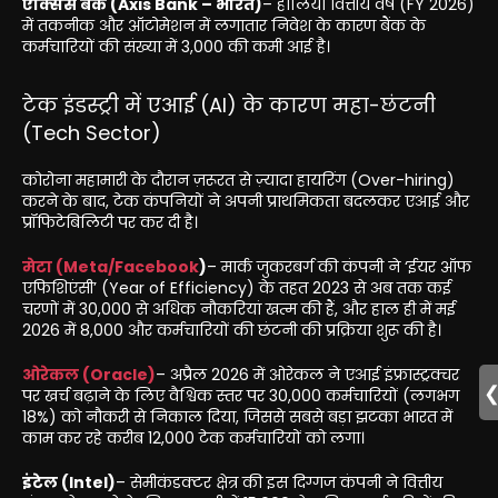
एक्सिस बैंक (Axis Bank – भारत)
– हालिया वित्तीय वर्ष (FY 2026)
में तकनीक और ऑटोमेशन में लगातार निवेश के कारण बैंक के
कर्मचारियों की संख्या में 3,000 की कमी आई है।
टेक इंडस्ट्री में एआई (AI) के कारण महा-छंटनी
(Tech Sector)
कोरोना महामारी के दौरान ज़रूरत से ज़्यादा हायरिंग (Over-hiring)
करने के बाद, टेक कंपनियों ने अपनी प्राथमिकता बदलकर एआई और
प्रॉफिटेबिलिटी पर कर दी है।
मेटा (Meta/Facebook
)
– मार्क जुकरबर्ग की कंपनी ने ‘ईयर ऑफ
एफिशिएंसी’ (Year of Efficiency) के तहत 2023 से अब तक कई
चरणों में 30,000 से अधिक नौकरियां खत्म की हैं, और हाल ही में मई
2026 में 8,000 और कर्मचारियों की छंटनी की प्रक्रिया शुरू की है।
ओरेकल (Oracle)
– अप्रैल 2026 में ओरेकल ने एआई इंफ्रास्ट्रक्चर
पर खर्च बढ़ाने के लिए वैश्विक स्तर पर 30,000 कर्मचारियों (लगभग
18%) को नौकरी से निकाल दिया, जिससे सबसे बड़ा झटका भारत में
काम कर रहे करीब 12,000 टेक कर्मचारियों को लगा।
इंटेल (Intel)
– सेमीकंडक्टर क्षेत्र की इस दिग्गज कंपनी ने वित्तीय