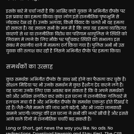
इसके बारे में चर्चा जारी है कि आखिर क्यों युवक ने अभिजीत दीपके पर
इस प्रकार का हमला किया। कुछ लोग इसे राजनीतिक पृष्ठभूमि से
जोड़कर देख रहे हैं। उनके अलावा, किसी विवाद के चलते भी यह हमला
हो सकता है। यह सवाल सभी के मन में है कि क्या यह हमला व्यक्तिगत
कारणों से था या राजनीतिक विरोध का परिणाम था।पुलिस ने स्थिति को
नियंत्रण में लाने के लिए मौके पर पहुँचकर स्थिति को संभाला। इस
संबंध में स्थानीय थाने में मामला दर्ज किया गया है। पुलिस अभी भी उस
युवक की तलाश कर रही है जिसने अभिजीत दीप्के पर हमला किया।
समर्थकों का उत्साह
कुछ समर्थक अभिजीत दीपके के साथ खड़े होने का फैसला कर चुके हैं।
सोशल मिडिया पर भी उनके समर्थन में कुछ हैशटैग ट्रेंड करने लगे हैं।
यह घटना उनके लिए एक अवसर बन सकता है कि वे अपने समर्थकों
को और अधिक संगठित कर सकें। इस घटना ने राजनीतिक गलियारे में
हलचल मचा दी है और अभिजीत दीपके के समर्थक एकजुट होते दिखाई दे
रहे हैं। जैसे-जैसे मामले की जांच आगे बढ़ेगी, और भी ज्यादा जानकारी
सामने आएगी। जयपुर की इस घटना ने सभी की नजरें खींची हैं और इससे
आने वाले दिनों में राजनीतिक चर्चाएँ बढ़ सकती हैं।
Long or Short, get news the way you like. No ads. No
redirections. Download Newspin and Stay Alert, The CSR