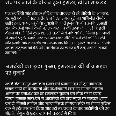
मंच पर जाने के दौरान हुआ हमला, खींचा मफलर
प्रत्यक्षदर्शियों और सोशल मीडिया पर वायरल हो रहे वीडियो के अनुसार,
यह पूरी घटना दोपहर करीब 3 बजे उस समय हुई जब अभिजीत दीपके
शहीद स्मारक पर पहुंचे थे। युवाओं के भारी हुजूम के बीच उनके उत्साही
समर्थक उन्हें अपने कंधों पर उठाकर मंच की तरफ ले जा रहे थे। इसी
दौरान भीड़ में छिपे कुछ शरारती तत्वों ने दीपके को घेर लिया। हमलावरों
ने सबसे पहले उनका मफलर पकड़कर नीचे खींचने की कोशिश की
और इसके बाद ताबड़तोड़ चार थप्पड़ जड़ दिए। इस हमले के कारण दीपके
अपना संतुलन खो बैठे और कार्यक्रम स्थल पर बुरी तरह अफरा-तफरी
मच गई।
समर्थकों का फूटा गुस्सा, हमलावर की बीच सड़क
पर धुनाई
अपने नेता पर हुए अचानक हमले को देखकर वहां मौजूद कॉकरोच
जनता पार्टी के कार्यकर्ता और प्रदर्शनकारी छात्र उग्र हो गए। उन्होंने
भागने की कोशिश कर रहे हमलावर युवकों को मौके पर ही दबोच
लिया। गुस्साए समर्थकों ने आरोपियों की बीच सड़क पर जमकर धुनाई
कर दी, जिससे माहौल और ज्यादा हिंसक हो गया। मौके पर तैनात पुलिस
बल ने तुरंत हस्तक्षेप किया और बड़ी मशक्कत के बाद आरोपियों को उग्र
भीड़ के चंगुल से छुड़ाकर अपनी कस्टडी में लिया।