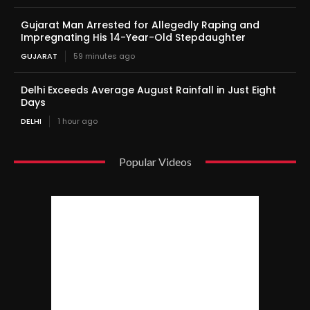
Gujarat Man Arrested for Allegedly Raping and
Impregnating His 14-Year-Old Stepdaughter
GUJARAT
59 minutes ago
Delhi Exceeds Average August Rainfall in Just Eight
Days
DELHI
1 hour ago
Popular Videos