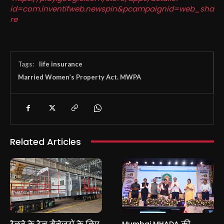
id=com.inventifweb.newspin&pcampaignid=web_sha
re
Tags:
life insurance
Married Women’s Property Act. MWPA
Related Articles