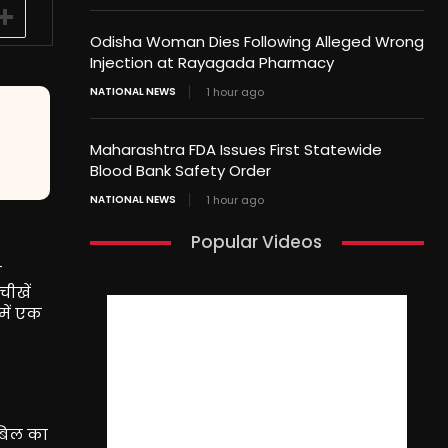
Odisha Woman Dies Following Alleged Wrong
Injection at Rayagada Pharmacy
NATIONAL NEWS
1 hour ago
Maharashtra FDA Issues First Statewide
Blood Bank Safety Order
NATIONAL NEWS
1 hour ago
Popular Videos
ण
चीखें
नमें एक
्बिल का