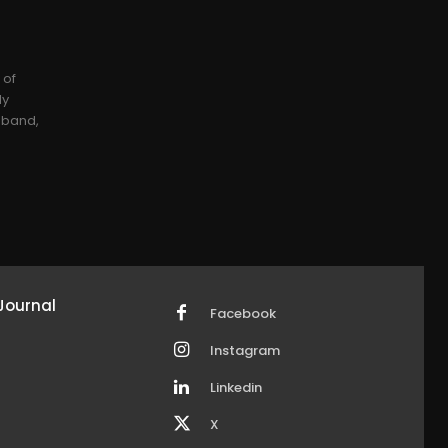
 of
ly
usband,
Journal
Facebook
Instagram
Linkedin
X