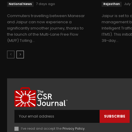
7 days ago
July 
National News
Rajasthan
Commuters travelling between Manesar
Jaipur is set to 
and Jaipur can now experience a
management by
significantly smoother journey, thanks to
Intelligent Tra
the launch of the Multi-Lane Free Flow
ITMS). This initi
(MLFF) Tolling...
39-day...
SUBSCRIBE
I've read and accept the
Privacy Policy
.