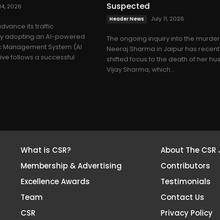
Suspected
14, 2026
July 11, 2026
Header News
advance its traffic
 adopting an AI-powered
The ongoing inquiry into the murder
ffic Management System (AI
Neeraj Sharma in Jaipur has recent
ative follows a successful
shifted focus to the death of her h
Vijay Sharma, which...
What is CSR?
About The CSR 
Membership & Advertising
Contributors
Excellence Awards
Testimonials
Team
Contact Us
CSR
Privacy Policy