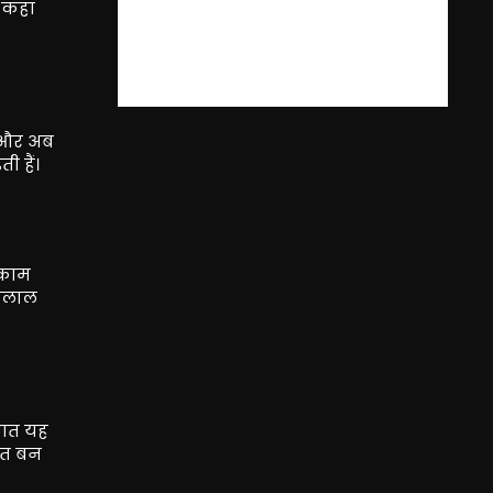
े कहा
, और अब
ी हैं।
 काम
बिलाल
बात यह
कत बन