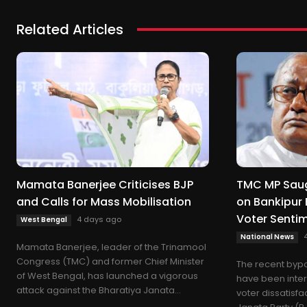
Related Articles
Mamata Banerjee Criticises BJP
TMC MP Sau
and Calls for Mass Mobilisation
on Bankipur 
Voter Senti
4 days ago
West Bengal
National News
Mamata Banerjee, leader of the Trinamool
Congress (TMC) and former Chief Minister
The recent bypol
of West Bengal, has launched a vigorous
have been inter
attack against the Bharatiya Janata...
voter dissatisfa