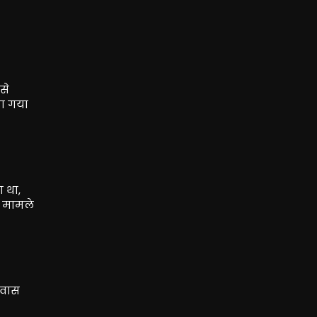
से
खा गया
 था,
स मामले
आवास