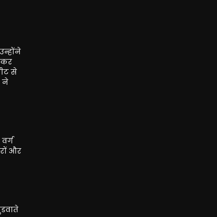
न्होंने
ेखकर
ीट से
 ने
वर्ग
रों और
ंडवाते