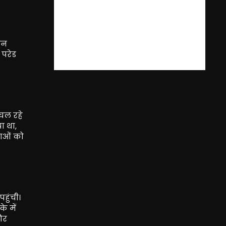
ान
 परेड
चल रहे
ा था,
लाओं को
हुंची।
े में
और