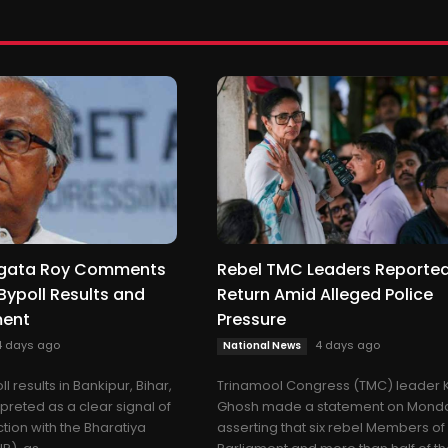
gata Roy Comments
Rebel TMC Leaders Reported
Bypoll Results and
Return Amid Alleged Police
ment
Pressure
4 days ago
4 days ago
National News
l results in Bankipur, Bihar,
Trinamool Congress (TMC) leader 
preted as a clear signal of
Ghosh made a statement on Mond
ction with the Bharatiya
asserting that six rebel Members of