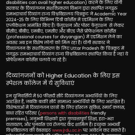
disabilities can avail higher education) करने के लिए योगी
सरकार के दिव्यांगजन सशक्तिकरण विभाग द्वारा स्थापित जगद्गुरु
रामभद्राचार्य दिव्यांग राज्य विश्वविद्यालय चित्रकूट ने Academic Year
2024-25 के लिए विभिन्न डिग्री कोर्सेस में एडमिशन के लिए
एप्लीकेशन आमंत्रित किए हैं। ग्रेजुएशन और पोस्ट ग्रेजुएशन से लेकर
बीसीए, बीबीए, एमबीए, एमसीए और बीएड जैसे प्रोफेशनल कोर्सेस
(professional courses for divyangjan) में एडमिशन लेने का
अवसर अब इन विशेष लोगों को मिल रहा है। योगी सरकार ने
दिव्यांगजन के सशक्तिकरण के लिए Uttar Pradesh के चित्रकूट में
जगद्गुरु रामभद्राचार्य दिव्यांग राज्य विश्वविद्यालय स्थापित किया है जहां ये
प्रोफेशनल कोर्सेस चलाये जा रहे हैं।
दिव्यांगजनों को Higher Education के लिए इस
स्पेशल कॉलेज में ये सुविधाएं
इन यूनिवर्सिटी में 50 फीसदी सीटें दिव्यांगजन अभ्यर्थियों के लिए
आरक्षित हैं, जबकि बाकी सीटें सामान्य अभ्यर्थियों के लिए आरक्षित हैं।
विशेषताओं में दिव्यांगजन छात्रों के लिए हॉस्टल सुविधा, स्मार्ट क्लास,
बाधा रहित परिसर (
persons with disabilities
friendly
premises), अनुभवी शिक्षकों द्वारा गुणवत्तापूर्ण शिक्षा, हरा-भरा
वातावरण, और पुनर्वास एवं रोजगार केंद्र शामिल हैं। इच्छुक अभ्यर्थी
विश्वविद्यालय की वेबसाइट
www.jrdu.ac.in
पर आवेदन कर सकते हैं।