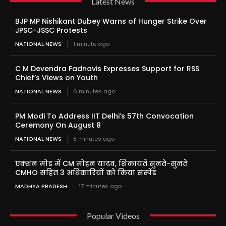
Latest News
BJP MP Nishikant Dubey Warns of Hunger Strike Over
JPSC-JSSC Protests
NATIONAL NEWS
1 minute ago
C M Devendra Fadnavis Expresses Support for RSS
Chief’s Views on Youth
NATIONAL NEWS
6 minutes ago
PM Modi To Address IIT Delhi’s 57th Convocation
Ceremony On August 8
NATIONAL NEWS
8 minutes ago
एक्शन मोड में CM मोहन यादव, शिकायतें सुनते-सुनते
CMHO सहित 3 अधिकारियों को किया सस्पेंड
MADHYA PRADESH
17 minutes ago
Popular Videos