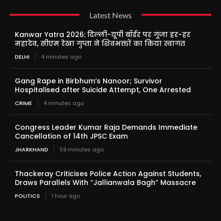
Latest News
Kanwar Yatra 2026: दिल्ली-यूपी बॉर्डर पर गूंजा हर-हर
महादेव, सीएम रेखा गुप्ता ने शिवभक्तों का किया स्वागत
DELHI
4 minutes ago
Gang Rape in Birbhum’s Nanoor; Survivor
Hospitalised after Suicide Attempt, One Arrested
CRIME
4 minutes ago
Congress Leader Kumar Raja Demands Immediate
Cancellation of 14th JPSC Exam
JHARKHAND
59 minutes ago
Thackeray Criticises Police Action Against Students,
Draws Parallels With “Jallianwala Bagh” Massacre
POLITICS
1 hour ago