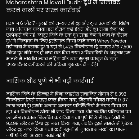
Maharashtra Milavati Dudh: दूध में मिलावट
करने वालों पर सख्त कार्रवाई
FDA ने 6 और 7 जुलाई को राज्यभर में दूध और दुग्ध उत्पादों की विशेष
जांच अभियान चलाया। इस दौरान कई डेयरी और दूध संग्रह केंद्रों पर
छापेमारी की गई। लातूर जिले के एक दूध संग्रह केंद्र में जांच के दौरान
दूध में मिलावट के लिए इस्तेमाल किया जाने वाला Whey Powder
बड़ी मात्रा में बरामद हुआ। यहां से 1,425 किलोग्राम व्हे पाउडर और 7,500
लीटर दूध मौके पर ही नष्ट कर दिया गया। अधिकारियों के अनुसार इस
मामले में भारतीय न्याय संहिता और खाद्य सुरक्षा कानून के तहत
एफआईआर दर्ज करने की प्रक्रिया शुरू कर दी गई है।
नासिक और पुणे में भी बड़ी कार्रवाई
नासिक जिले के सिन्नर में बिना लाइसेंस संचालित गोदाम से 8,392
किलोग्राम डेयरी पाउडर जब्त किया गया, जिसकी कीमत करीब 17.37
लाख रुपये है। इसके अलावा अस्वच्छ परिस्थितियों में तैयार किया जा
रहा 49 किलोग्राम खोया भी नष्ट किया गया और संबंधित प्रतिष्ठान का
लाइसेंस तत्काल निलंबित कर दिया गया। पुणे जिले में एक डेयरी से
9,498 लीटर संदिग्ध दूध जब्त किया गया, जबकि दूसरे मामले में 7,634
लीटर दूध नष्ट किया गया। कई नमूनों में गुणवत्ता मानकों का पालन
नहीं होने की आशंका जताई गई है।