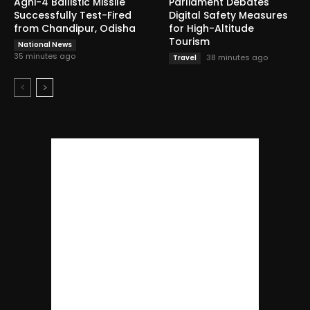
Agni-4 Ballistic Missile
Parliament Debates
Successfully Test-Fired
Digital Safety Measures
from Chandipur, Odisha
for High-Altitude
Tourism
National News
35 minutes ago
38 minutes ago
Travel