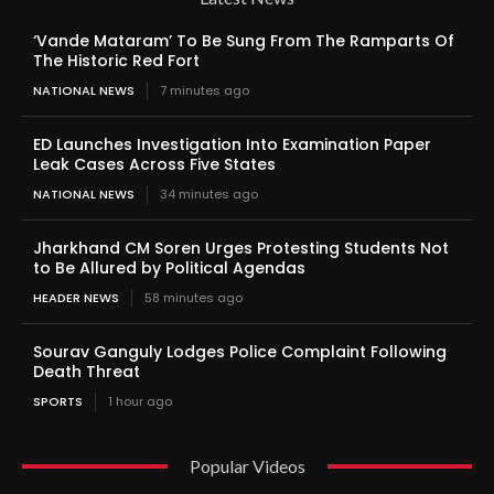
‘Vande Mataram’ To Be Sung From The Ramparts Of
The Historic Red Fort
NATIONAL NEWS
7 minutes ago
ED Launches Investigation Into Examination Paper
Leak Cases Across Five States
NATIONAL NEWS
34 minutes ago
Jharkhand CM Soren Urges Protesting Students Not
to Be Allured by Political Agendas
HEADER NEWS
58 minutes ago
Sourav Ganguly Lodges Police Complaint Following
Death Threat
SPORTS
1 hour ago
Popular Videos