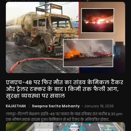
एनएच-48 पर फिर मौत का तांडव केमिकल टैंकर
और ट्रेलर टक्कर के बाद 1 किमी तक फैली आग,
सुरक्षा व्यवस्था पर सवाल
RAJASTHAN
Swapna Sarita Mohanty
-
January 18, 2026
जयपुर–दिल्ली नेशनल हाईवे-48 पर पावटा के पास रविवार रात करीब 8.30 pm
एक भीषण सड़क हादसा हुआ। केमिकल से भरे टैंकर के अनियंत्रित होकर...