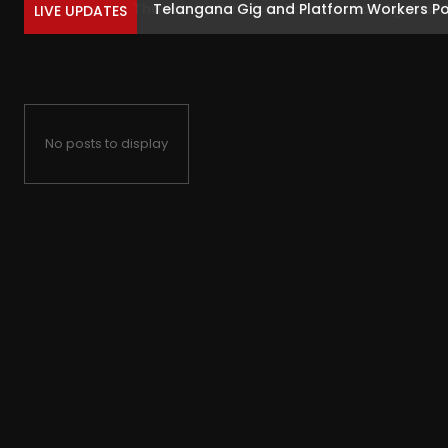
Telangana Gig and Platform Workers Postp
LIVE UPDATES
No posts to display