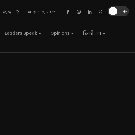
🌙
☀️
August 8, 2026
ENG
हि
Leaders Speak
Opinions
हिन्दी मंच