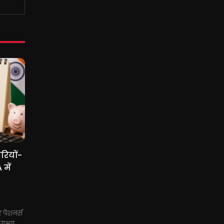
रियों-
में
पेंशनर्स
 लगभग