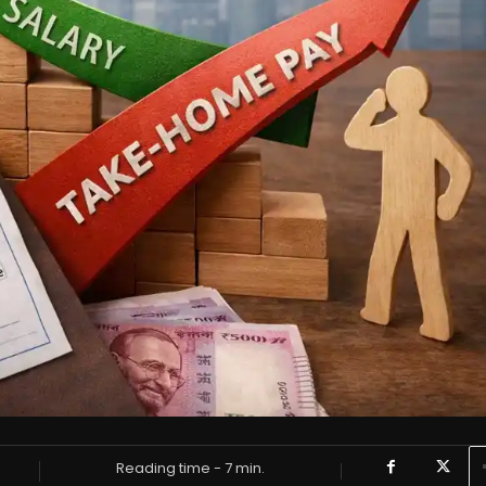
Reading time -
7
min.