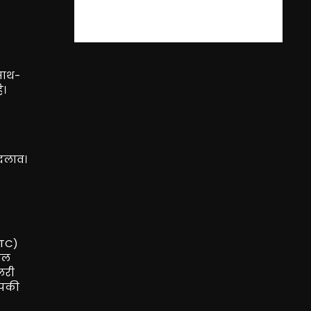
साथ-
ै।
बदलाव।
CTC)
शल
लरी
आपकी