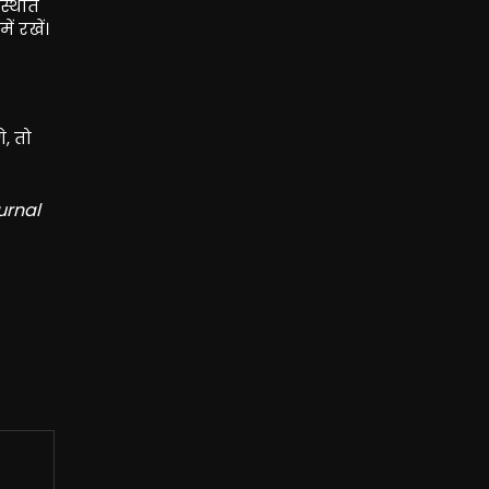
्थिति
ं रखें।
, तो
urnal