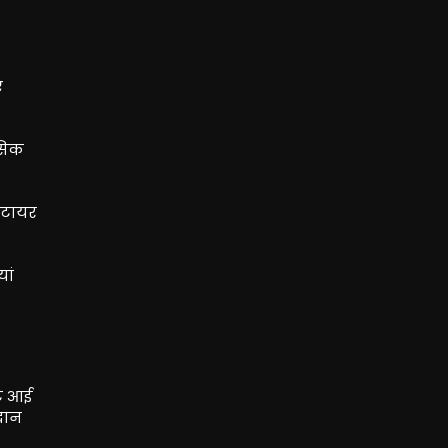
ए
ेसिक
रिटायर
यां
वट आई
दान