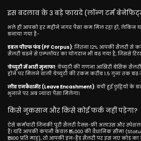
इस बदलाव के 3 बड़े फायदे (लॉन्ग टर्म बेनेफिट
भले ही आपको हर महीने नगद पैसा कम मिल रहा हो, लेकिन यह
बनाया गया है-
डबल पीएफ फंड (PF Corpus)
: जितना 12% आपकी सैलरी से कट 
सैलरी बढ़ने से एम्प्लॉयर का योगदान भी बढ़ गया है, जिससे रि
ग्रेच्युटी में भारी मुनाफा
: ग्रेच्युटी की गणना आखिरी बेसिक सैलर
होने पर मिलने वाली ग्रेच्युटी की रकम करीब 1.5 गुना तक बढ़
लीव एनकैशमेंट (Leave Encashment)
: बची हुई छुट्टियों क
भुनाने पर अब ज्यादा पैसा मिलेगा।
किसे नुकसान और किसे कोई फर्क नहीं पड़ेगा?
ऐसे कर्मचारी जिनकी पूरी सैलरी टैक्स-फ्री अलाउंस और स्पेशल
है। यदि आपकी कंपनी केवल ₹15,000 की वैधानिक सीमा (Statut
₹1,800 प्रति माह), तो आपकी इन-हैंड सैलरी पर इस नए कोड का