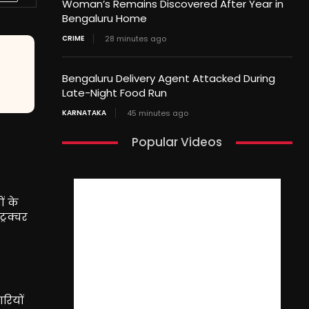
Woman’s Remains Discovered After Year in
Bengaluru Home
CRIME
28 minutes ago
Bengaluru Delivery Agent Attacked During
Late-Night Food Run
KARNATAKA
45 minutes ago
Popular Videos
ं के
्रक्चर
ारियों