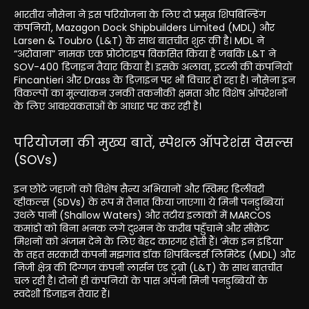
भारतीय नौसेना ने इस परियोजना के लिए दो प्रमुख शिपबिल्डिंग
कंपनियों, Mazagon Dock Shipbuilders Limited (MDL) और
Larsen & Toubro (L&T) के साथ बातचीत शुरू की है। MDL ने
“अरोवाना” नामक एक प्रोटोटाइप विकसित किया है जबकि L&T ने
SOV-400 डिजाइन तैयार किया है। इसके अलावा, इटली की कंपनियों
Fincantieri और Drass के डिज़ाइन पर भी विचार हो रहा है। नौसेना इन
विकल्पों का मूल्यांकन उनकी तकनीकी क्षमता और विशेष ऑपरेशनों
के लिए आवश्यकताओं के आधार पर कर रही है।
परियोजना की मुख्य बातें, स्पेशल ऑपरेशंस वेसल्स
(SOVs)
इन छोटे जहाजों को विशेष सैन्य अभियानों और स्विमर डिलीवरी
व्हीकल्स (SDVs) के रूप में तैनात किया जाएगा। ये मिनी पनडुब्बियां
उथले पानी (Shallow Waters) और तटीय इलाकों में MARCOS
कमांडो को बिना भनक लगे दुश्मन के करीब पहुँचाने और सीक्रेट
मिशनों को अंजाम देने के लिए बेहद कारगर होती हैं। ‘मेक इन इंडिया’
के तहत सरकारी कंपनी मझगांव डॉक शिपबिल्डर्स लिमिटेड (MDL) और
निजी क्षेत्र की दिग्गज कंपनी लार्सन एंड टुब्रो (L&T) के साथ बातचीत
चल रही है। दोनों ही कंपनियों के पास अपनी मिनी पनडुब्बियों के
स्वदेशी डिजाइन तैयार हैं।