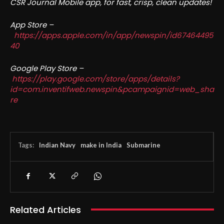
CSR Journal Mobile app, for fast, crisp, clean updates!
App Store –
https://apps.apple.com/in/app/newspin/id67464495
40
Google Play Store –
https://play.google.com/store/apps/details?
id=com.inventifweb.newspin&pcampaignid=web_sha
re
Tags:
Indian Navy
make in India
Submarine
Related Articles