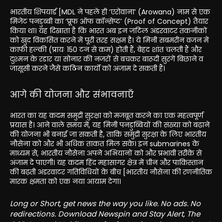
भारतीय शिपयार्ड [MDL ने पहले ही ‘एरोवाना’ (Arowana) नाम से एक
मिजेट पनडुब्बी का ‘प्रूफ ऑफ कॉन्सेप्ट’ (Proof of Concept) तैयार
किया था। यह दिखाता है कि भारत अब इन जटिल अंडरवाटर तकनीकों
को खुद विकसित करने में पूरी तरह सक्षम है। ये मिनी सबमरीन वजन में
काफी हल्की (प्रायः 150 टन से कम) होती हैं, बेहद शांत चलती हैं और
दुश्मन के रडार या सोनार की नजरों से बचकर बारूदी सुरंगें बिछाने व
जासूसी करने जैसे कठिन कार्यों को अंजाम दे सकती हैं।
आगे की योजना और संभावनाएँ
भारत का यह कदम समुद्री सुरक्षा को मजबूत करने का एक महत्वपूर्ण
प्रयास है। आने वाले समय में, यह मिनी पनडुब्बियों की संख्या को बढ़ाने
की योजना भी बनाई जा सकती है, ताकि समुद्री सुरक्षा के लिए भारतीय
नौसेना को और भी अधिक ताकत मिल सके। इन submarines के
माध्यम से, भारतीय नौसेना अपने अभियानों को और प्रभावी तरीके से
अंजाम दे पाएगी। यह कदम हिंद महासागर क्षेत्र में चीन और पाकिस्तान
की बढ़ती अंडरवाटर गतिविधियों के बीच [भारतीय नौसेना की रणनीतिक
मारक क्षमता को एक नया आयाम देगा।
Long or Short, get news the way you like. No ads. No
redirections. Download Newspin and Stay Alert, The