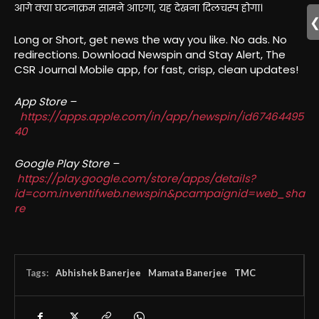
आगे क्या घटनाक्रम सामने आएगा, यह देखना दिलचस्प होगा।
Long or Short, get news the way you like. No ads. No
redirections. Download Newspin and Stay Alert, The
CSR Journal Mobile app, for fast, crisp, clean updates!
App Store –
https://apps.apple.com/in/app/newspin/id67464495
40
Google Play Store –
https://play.google.com/store/apps/details?
id=com.inventifweb.newspin&pcampaignid=web_sha
re
Tags:
Abhishek Banerjee
Mamata Banerjee
TMC