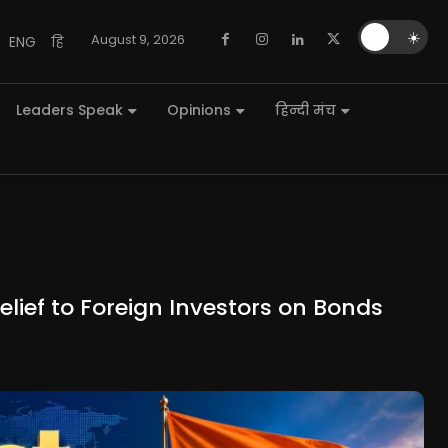
🌙
☀️
August 9, 2026
ENG
हि
Leaders Speak
Opinions
हिन्दी मंच
elief to Foreign Investors on Bonds