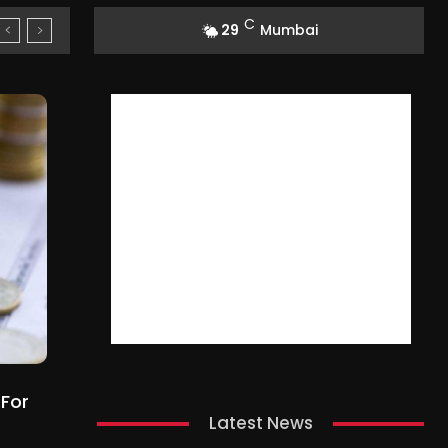
C
29
Mumbai
 For
Latest News