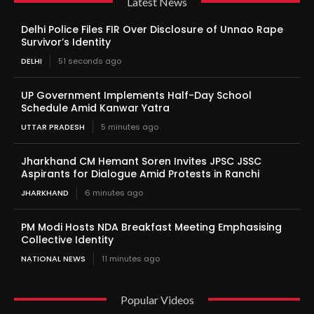
Latest News
Delhi Police Files FIR Over Disclosure of Unnao Rape
Survivor’s Identity
DELHI
51 seconds ago
UP Government Implements Half-Day School
Schedule Amid Kanwar Yatra
UTTAR PRADESH
5 minutes ago
Jharkhand CM Hemant Soren Invites JPSC JSSC
Aspirants for Dialogue Amid Protests in Ranchi
JHARKHAND
6 minutes ago
PM Modi Hosts NDA Breakfast Meeting Emphasising
Collective Identity
NATIONAL NEWS
11 minutes ago
Popular Videos