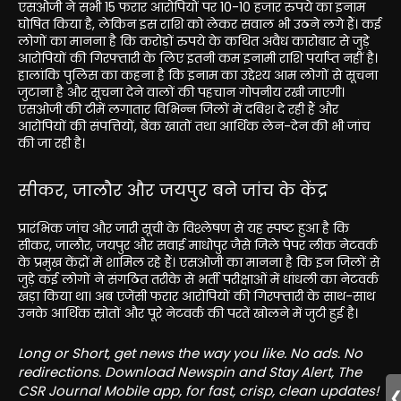
एसओजी ने सभी 15 फरार आरोपियों पर 10-10 हजार रुपये का इनाम
घोषित किया है, लेकिन इस राशि को लेकर सवाल भी उठने लगे हैं। कई
लोगों का मानना है कि करोड़ों रुपये के कथित अवैध कारोबार से जुड़े
आरोपियों की गिरफ्तारी के लिए इतनी कम इनामी राशि पर्याप्त नहीं है।
हालांकि पुलिस का कहना है कि इनाम का उद्देश्य आम लोगों से सूचना
जुटाना है और सूचना देने वालों की पहचान गोपनीय रखी जाएगी।
एसओजी की टीमें लगातार विभिन्न जिलों में दबिश दे रही हैं और
आरोपियों की संपत्तियों, बैंक खातों तथा आर्थिक लेन-देन की भी जांच
की जा रही है।
सीकर, जालौर और जयपुर बने जांच के केंद्र
प्रारंभिक जांच और जारी सूची के विश्लेषण से यह स्पष्ट हुआ है कि
सीकर, जालौर, जयपुर और सवाई माधोपुर जैसे जिले पेपर लीक नेटवर्क
के प्रमुख केंद्रों में शामिल रहे हैं। एसओजी का मानना है कि इन जिलों से
जुड़े कई लोगों ने संगठित तरीके से भर्ती परीक्षाओं में धांधली का नेटवर्क
खड़ा किया था। अब एजेंसी फरार आरोपियों की गिरफ्तारी के साथ-साथ
उनके आर्थिक स्रोतों और पूरे नेटवर्क की परतें खोलने में जुटी हुई है।
Long or Short, get news the way you like. No ads. No
redirections. Download Newspin and Stay Alert, The
CSR Journal Mobile app, for fast, crisp, clean updates!