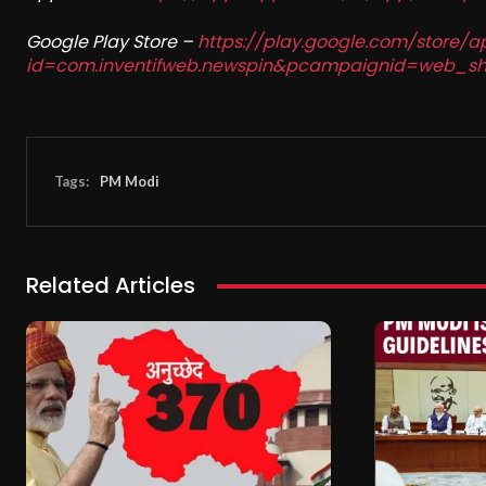
Google Play Store –
https://play.google.com/store/a
id=com.inventifweb.newspin&pcampaignid=web_sh
Tags:
PM Modi
Related Articles