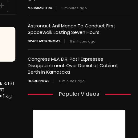
MAHARASHTRA
9 minutes ago
Astronaut Anil Menon To Conduct First
Spacewalk Lasting Seven Hours
SPACE ASTRONOMY
11 minutes ago
Congress MLA B.R. Patil Expresses
Disappointment Over Denial of Cabinet
Berth in Karnataka
HEADER NEWS
11 minutes ago
 यात्रा
का
Popular Videos
्ण रहा