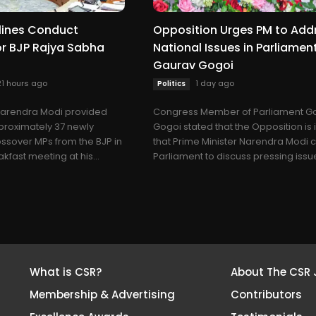
lines Conduct
Opposition Urges PM to Add
or BJP Rajya Sabha
National Issues in Parliament
Gaurav Gogoi
21 hours ago
1 day ago
Politics
 Narendra Modi provided
Congress Member of Parliament G
proximately 37 newly
Gogoi stated that the Opposition is i
ssover MPs from the BJP in
that Prime Minister Narendra Modi 
kfast meeting at his...
Parliament to discuss pressing issue
What is CSR?
About The CSR 
Membership & Advertising
Contributors