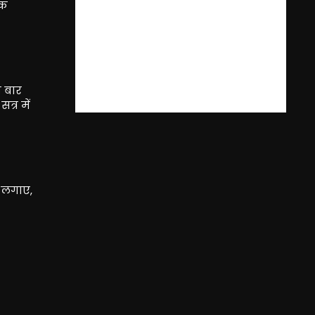
िक
स बार
त्र में
ध लगाए,