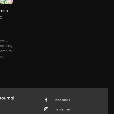
ress
:
aurav
nsisting
come to
s...
Journal
Facebook
Instagram