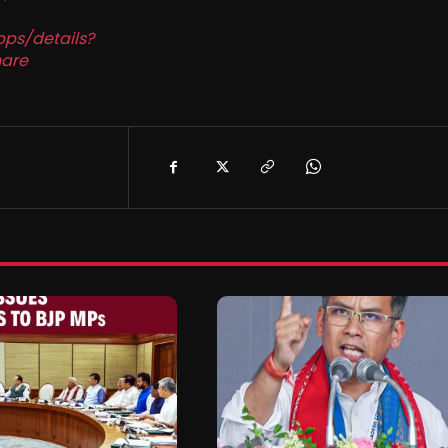
pps/details?
are