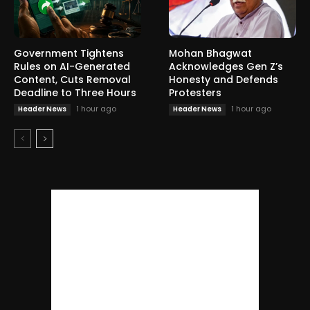
Government Tightens
Mohan Bhagwat
Rules on AI-Generated
Acknowledges Gen Z’s
Content, Cuts Removal
Honesty and Defends
Deadline to Three Hours
Protesters
1 hour ago
1 hour ago
Header News
Header News