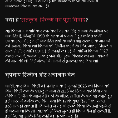
खोज सकते हैं। यह भी दर्शाता है कि डिजिटल कंटेंट का उपयोग
आजकल कितना बढ़ गया है।
क्या है ‘
सतलुज’ फिल्म का पूरा विवाद
?
यह फिल्म मानवाधिकार कार्यकर्ता जसवंत सिंह खालड़ा के जीवन पर
आधारित है, जिन्होंने 1990 के दशक में पंजाब में हुए कथित फर्जी
एनकाउंटर और हजारों लावारिस शवों के अवैध दाह संस्कार के मामलों
को उजागर किया था। फिल्म को रिलीज करने के लिए मेकर्स पिछले 4
साल से सेंसर बोर्ड (CBFC) से लड़ाई लड़ रहे थे। बोर्ड ने फिल्म में 127
कट्स लगाने, ‘पंजाब’ शब्द हटाने और मुख्य किरदार का नाम बदलने
की मांग की थी, जिसे मेकर्स ने मानने से इनकार कर दिया था।
चुपचाप रिलीज और अचानक बैन
आखिरकार बिना किसी बड़े प्रमोशन के 3 जुलाई 2026 को फिल्म को
बिना किसी कट के ‘सतलुज’ नाम से ZEE5 पर रिलीज कर दिया गया।
लेकिन रिलीज के महज 48 घंटों के भीतर, समीक्षा के बाद यह कहते हुए
इसे भारत में ब्लॉक कर दिया गया कि इसके कुछ हिस्सों का गलत
इस्तेमाल हो सकता है। दिलजीत ने यह भी स्पष्ट किया कि उन्हें पहले से
ही अंदाजा था कि सोमवार को ऑफिस खुलते ही फिल्म बैन हो सकती है,
इसलिए यह उनके लिए कोई बड़ा झटका नहीं है।