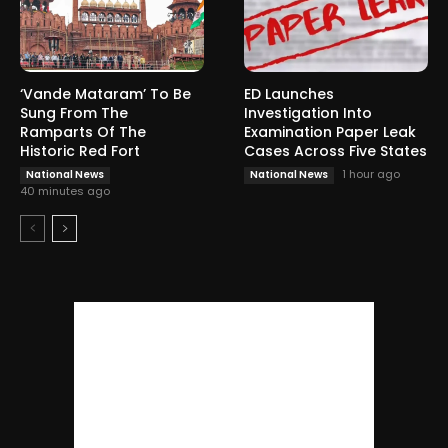
‘Vande Mataram’ To Be
ED Launches
Sung From The
Investigation Into
Ramparts Of The
Examination Paper Leak
Historic Red Fort
Cases Across Five States
1 hour ago
National News
National News
40 minutes ago