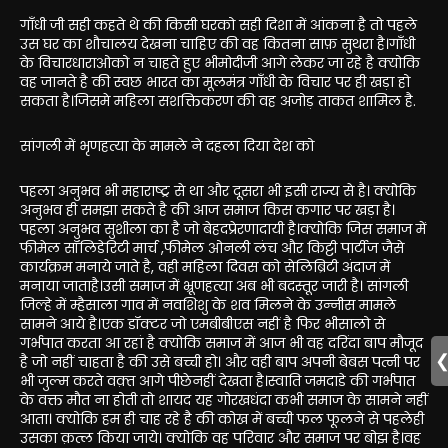
गाँधी जी सही कहते थे की किसी घरको सही दिशा में आंकना है तो पहले
उस घर का शौचालय देखना चाहिए की वह कितना साफ़ सुथरा है।गाँधी
के विचारधाराओको न चाहते हुए भीमोदीजी आगे लेकर जा रहे है क्योकि
वह जानते है की स्वछ भारत का मूलमंत्र गाँधी के विचार पर ही खड़ा हो
सकता है।जिसमे महिला सशक्तिकरण की वह अजोड़ ताकत शामिल है.
सांगली में भृणहत्या के मामले ने दहला दिया देश को
पहला अनुभव भी महाराष्ट्र से था और दूसरा भी इसी राज्य से है। क्योकि
अनुभव ही समझा सकते है की आज समाज किस कगार पर खड़ा है।
पहला अनुभव सुशीला का है जो बेहदप्रेरणादायी है।क्योकि जिस समाज में
फीमेल सॉलिडेरिटी मार्च ,फीमेल ओनली लंच और किट्टी पार्टीज जैसे
कार्यक्रम मनाये जाते है, वही महिला दिवस को सेलिब्रिटी अंदाज में
मनाया जाताहै।उसी समाज में भ्रूणहत्या अब भी बदस्तूर जारी है। सांगली
जिल्हे में म्हैसाला गाव में नवशिशु के शव मिलने के उन्नीस मामले
सामने आये है।एक डॉक्टर जो एमबीबीएस नहीं है फिर भीसालो से
गर्भपात करता आ रहां है क्योकि समाज में आज भी वह दरिंदा बाप मौजूद
है जो नहीं चाहता है की उसे बच्ची हो। और वही बाप अपनी बेबस पत्नी पर
भी जुल्म करते वक़्त आगे पीछेनहीं देखता है।स्वाति जमदाडे की गर्भपात
के वक्त मौत ना होती तो शायद यह गोरखधंदा कभी समाज के सामने नहीं
आता। क्योकि हम ही चाह रहे है की कोख में बच्ची फल फूलने से पहलेही
उसका क़त्ल किया जाये। क्योकि वह परिवार और समाज पर बोझ है।वह