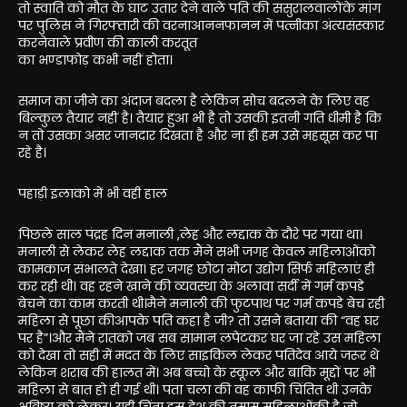
तो स्वाति को मौत के घाट उतार देने वाले पति की ससुरालवालोंके मांग
पर पुलिस ने गिरफ्तारी की वरनाआननफानन में पत्नीका अंत्यसंस्कार
करनेवाले प्रवीण की काली करतूत
का भण्डाफोड़ कभी नहीं होता।
समाज का जीने का अंदाज बदला है लेकिन सोच बदलने के लिए वह
बिल्कुल तैयार नहीं है। तैयार हुआ भी है तो उसकी इतनी गति धीमी है कि
न तो उसका असर जानदार दिखता है और ना ही हम उसे महसूस कर पा
रहे है।
पहाड़ी इलाको में भी वही हाल
पिछले साल पंद्रह दिन मनाली ,लेह और लद्दाक के दौरे पर गया था।
मनाली से लेकर लेह लद्दाक तक मैंने सभी जगह केवल महिलाओंको
कामकाज संभालते देखा। हर जगह छोटा मोटा उद्योग सिर्फ महिलाएं ही
कर रही थी। वह रहने खाने की व्यवस्था के अलावा सर्दी में गर्म कपडे
बेचने का काम करती थी।मैने मनाली की फुटपाथ पर गर्म कपडे बेच रही
महिला से पूछा कीआपके पति कहा है जी? तो उसने बताया की “वह घर
पर है”।और मैंने रातको जब सब सामान लपेटकर घर जा रहे उस महिला
को देखा तो सही में मदत के लिए साइकिल लेकर पतिदेव आये जरूर थे
लेकिन शराब की हालत में। अब बच्चो के स्कूल और बाकि मूद्दों पर भी
महिला से बात हो ही गई थी। पता चला की वह काफी चिंतित थी उनके
भविष्य को लेकर। यही चिंता इस देश की तमाम महिलाओंकी है जो