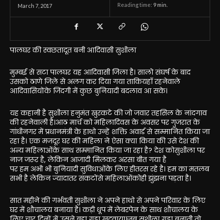
Reading time:
9
min.
March 7, 2017
पालघर की स्वछतादूत बनी आदिवासी सुशीला
मुम्बई से सटा पालघर यह आदिवासी जिला है। सालो संघर्ष के बाद
उसको ठाणे जिले से अलग कर दिया गया ताकियहाँ रहनेवाले
आदिवासियोंके जिंदगी में कुछ बुनियादी बदलाव आ सके।
यह कहानी है सुशीला हनुमंत खुरकटे की जो जवार तहसिल के नांदगाव
की रहनेवाली है।आठ मार्च को महिलादिवस के अवसर पर गुजरात के
गांधीनगर में प्रधानमंत्री के हाथो उन्हें शक्ति अवार्ड से सम्मानित किया जा
रहा है। एक मजदूर घर की महिला ने ऐसा क्या किया की उसे देश की
अन्य महिलाओंके साथ सम्मानित किया जा रहा है? देश कोसुशीला पर
नाज जरूर है, लेकिन आजादी मिलकर अरसा बीत गया है
पर हम अभी भी बुनियादी सुविधाओंके लिए हीतरस रहे है। हम का मतलब
सभी है लेकिन ज्यादातर संकटोंसे महिलाओंकोही झुंझना पड़ता है।
सात महीने की गर्भवती सुशीला ने अपने हाथो से अपने परिवार के लिए
घर में शौचालय बनाया है। कड़ी धूप में लेबरपेन के साथ शौचालय के
लिए चार दिनों में उसने बड़ा गड्ढा खुदवाया।जब सुशीला गड्ढा बनाती तो