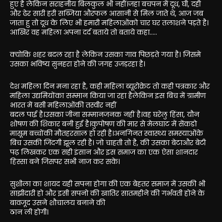
हुए है लेकिन सराहनीय बिलकुल भी नहीं।जहा बचपन में दूध, घी, दही
और ढेर सारी हरी सब्जिया औरफल आसानी से मिल जाते थे, आज जब
जाता हु तो दूध के लिए भी हमारी महिलाओंको चार घर तलाशने पड़ते है।
आखिर वह महिला अपना दर्द बताये तो बताये कहा…..
क्योकि शहर बदल रहा है लेकिन उसका गाव पिछड़ते गया है। जिसमे
उसका भविष्य सुनहरा होने की जगह उजड़रहा है।
देश महिला दिन मना रहा है, कही महिला ब्यूरोक्रेट तो कही पत्रकार और
महिला उद्यमियोंका सम्मान किया जा रहा हैलेकिन इस बिच में ग्रामीण
भारत में बसी महिलाओंकी तस्वीर नहीं
बदल पाई है।उसका जीना सम्मानजनक नहीं है।वह घरेलु हिंसा, यौन
शोषण की शिकार बनी हुई है।कुपोषण की मार से मेलघाट में सेंकडो
मासूम बच्चोंकी मौतहरसाल हो रही है।अनगिनत स्वास्थ्य समस्याओंके
बिच उसकी जिंदगी झूल रही है। जो चाहती तो है, की उसका बेटाऔर बेटी
पढ़ लिखकर एक सही इंसान और इस समाज का एक ऐसा शानदार
हिस्सा बने जिसपर सभी नाज कर सके।
सुशीला का शायद यही सपना होगा की एक बेहतर समाज में उसकी भी
साझीदारी हो और इसी सपनो की खातिर सातमहीने की गर्भवती होने के
बावजूद उसने शौचालय बनाने की
ठान ली होगी।