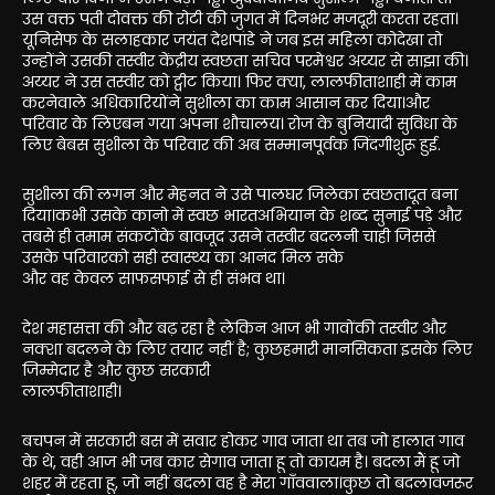
उस वक्त पती दोवक्त की रोटी की जुगत में दिनभर मजदूरी करता रहता।
यूनिसेफ के सलाहकार जयंत देशपांडे ने जब इस महिला कोदेखा तो
उन्होंने उसकी तस्वीर केंद्रीय स्वछता सचिव परमेश्वर अय्यर से साझा की।
अय्यर ने उस तस्वीर को ट्वीट किया। फिर क्या, लालफीताशाही में काम
करनेवाले अधिकारियोंने सुशीला का काम आसान कर दिया।और
परिवार के लिएबन गया अपना शौचालय। रोज के बुनियादी सुविधा के
लिए बेबस सुशीला के परिवार की अब सम्मानपूर्वक जिंदगीशुरू हुई.
सुशीला की लगन और मेहनत ने उसे पालघर जिलेका स्वछतादूत बना
दिया।कभी उसके कानो में स्वछ भारतअभियान के शब्द सुनाई पड़े और
तबसे ही तमाम संकटोंके बावजूद उसने तस्वीर बदलनी चाही जिससे
उसके परिवारको सही स्वास्थ्य का आनंद मिल सके
और वह केवल साफसफाई से ही संभव था।
देश महासत्ता की और बढ़ रहा है लेकिन आज भी गावोंकी तस्वीर और
नक्शा बदलने के लिए तयार नहीं है; कुछहमारी मानसिकता इसके लिए
जिम्मेदार है और कुछ सरकारी
लालफीताशाही।
बचपन में सरकारी बस में सवार होकर गाव जाता था तब जो हालात गाव
के थे, वही आज भी जब कार सेगाव जाता हू तो कायम है। बदला मैं हू जो
शहर में रहता हू, जो नहीं बदला वह है मेरा गाँववाला।कुछ तो बदलावजरूर