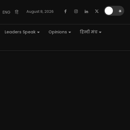
🌙
☀️
August 8, 2026
ENG
हि
Leaders Speak
Opinions
हिन्दी मंच