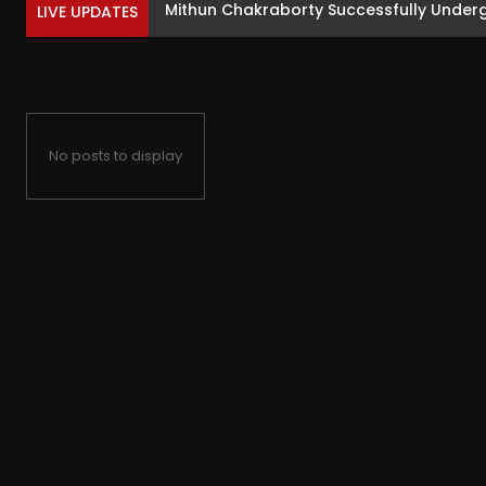
Mithun Chakraborty Successfully Underg
LIVE UPDATES
No posts to display