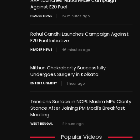
AAP Launches Nationwide Campaign
Against E20 Fuel
HEADER NEWS
24 minutes ago
Rahul Gandhi Launches Campaign Against
E20 Fuel Initiative
HEADER NEWS
46 minutes ago
Mithun Chakraborty Successfully
Undergoes Surgery in Kolkata
ENTERTAINMENT
1 hour ago
Tensions Surface in NCPI: Muslim MPs Clarify
Stance After Joining PM Modi’s Breakfast
Meeting
WEST BENGAL
2 hours ago
Popular Videos