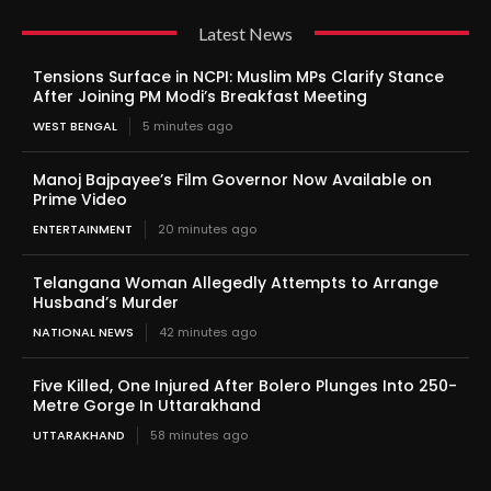
Latest News
Tensions Surface in NCPI: Muslim MPs Clarify Stance
After Joining PM Modi’s Breakfast Meeting
WEST BENGAL
5 minutes ago
Manoj Bajpayee’s Film Governor Now Available on
Prime Video
ENTERTAINMENT
20 minutes ago
Telangana Woman Allegedly Attempts to Arrange
Husband’s Murder
NATIONAL NEWS
42 minutes ago
Five Killed, One Injured After Bolero Plunges Into 250-
Metre Gorge In Uttarakhand
UTTARAKHAND
58 minutes ago