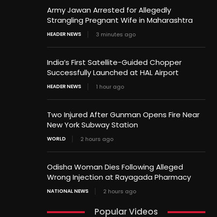
Army Jawan Arrested for Allegedly
Strangling Pregnant Wife in Maharashtra
HEADER NEWS
3 minutes ago
India’s First Satellite-Guided Chopper
Successfully Launched at HAL Airport
HEADER NEWS
1 hour ago
Two Injured After Gunman Opens Fire Near
New York Subway Station
WORLD
2 hours ago
Odisha Woman Dies Following Alleged
Wrong Injection at Rayagada Pharmacy
NATIONAL NEWS
2 hours ago
Popular Videos