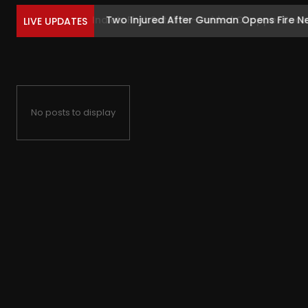
Two Injured After Gunman Opens Fire Nea
LIVE UPDATES
No posts to display