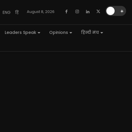
🌙
☀️
August 8, 2026
ENG
हि
Leaders Speak
Opinions
हिन्दी मंच