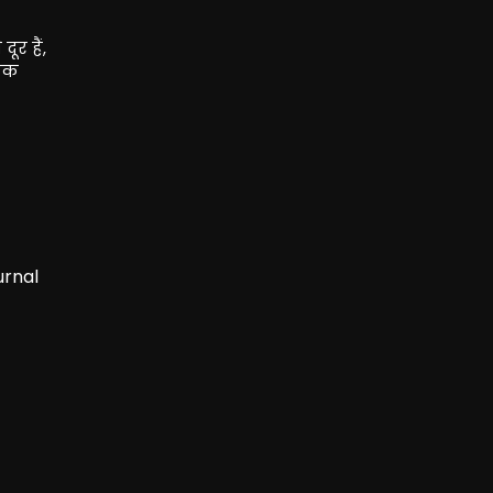
र हैं,
तिक
urnal