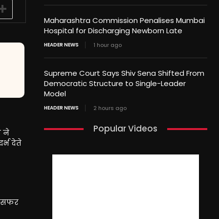
Maharashtra Commission Penalises Mumbai
Hospital for Discharging Newborn Late
HEADER NEWS
1 hour ago
Supreme Court Says Shiv Sena Shifted From
Democratic Structure to Single-Leader
Model
HEADER NEWS
2 hours ago
Popular Videos
 ने
्भ देते
तर सफर