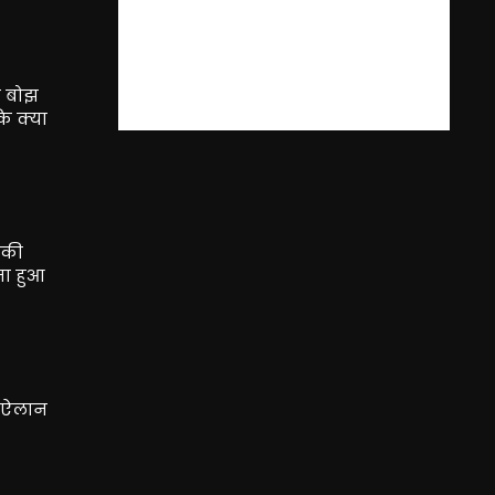
क बोझ
ि क्या
े की
ना हुआ
ा ऐलान