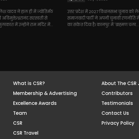
िलेश यादव ने हाल ही में ज्योतिर्मठ
उत्तर प्रदेश में 2027 विधानसभा चुनाव को 
ी अविमुक्तेश्वरानंद सरस्वती से
समाजवादी पार्टी ने अपनी चुनावी रणनीति म
कात में उन्होंने राम मंदिर में...
का संकेत दिया है। कानपुर में 'ब्राह्मण चला...
What is CSR?
About The CSR 
Membership & Advertising
Contributors
Excellence Awards
Testimonials
Team
Contact Us
CSR
Privacy Policy
CSR Travel