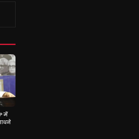
 में
साधने