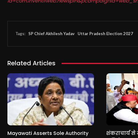
id=com.inventifweb.newspin&pcampaignid=web_sh
Tags:
SP Chief Akhilesh Yadav
Uttar Pradesh Election 2027
Related Articles
Mayawati Asserts Sole Authority
शंकराचार्य स