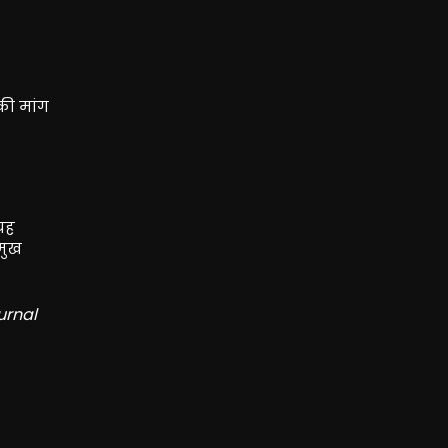
की मांग
 यह
रमुख
urnal