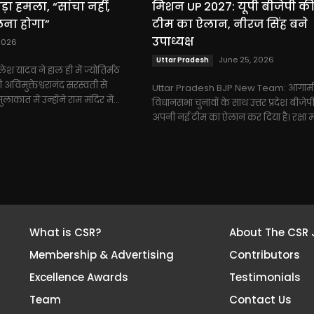
ा हमला, “सांचा नहीं,
मिशन UP 2027: यूपी बीजेपी क
लना होगा”
टीम का ऐलान, नीरज सिंह बने
उपाध्यक्ष
 2026
June 25, 2026
Uttar Pradesh
िलेश यादव ने हाल ही में ज्योतिर्मठ
ी अविमुक्तेश्वरानंद सरस्वती से
Uttar Pradesh BJP New Team: आगाम
कात में उन्होंने राम मंदिर में...
विधानसभा चुनावों के साथ उत्तर प्रदेश बीजेपी
अपनी नई टीम का ऐलान कर दिया है। रक्षा मंत्
What is CSR?
About The CSR 
Membership & Advertising
Contributors
Excellence Awards
Testimonials
Team
Contact Us