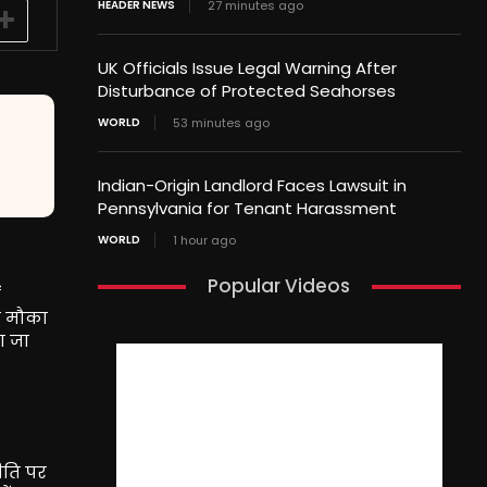
HEADER NEWS
27 minutes ago
UK Officials Issue Legal Warning After
Disturbance of Protected Seahorses
WORLD
53 minutes ago
Indian-Origin Landlord Faces Lawsuit in
Pennsylvania for Tenant Harassment
WORLD
1 hour ago
Popular Videos
ं
या मौका
ा जा
नीति पर