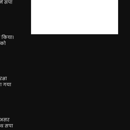
ें सपा
त किया।
 को
क्षा
या गया
क असर
साथ सपा