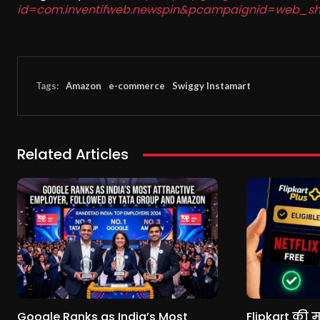
id=com.inventifweb.newspin&pcampaignid=web_sh
Tags:
Amazon
e-commerce
Swiggy Instamart
Related Articles
Google Ranks as India’s Most
Flipkart की म