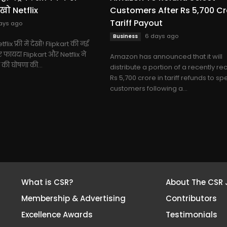
ेखो Netflix
Customers After Rs 5,700 Cr
Tariff Payout
ays ago
6 days ago
Business
lix फ्री में देखो! Flipkart की नई
ार फायदा Flipkart और Netflix ने
Amazon has announced that it will
की घोषणा की...
distribute a portion of a recently r
Rs 5,700 crore in tariff refunds to spe
customers following a...
What is CSR?
About The CSR 
Membership & Advertising
Contributors
Excellence Awards
Testimonials