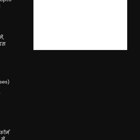
।
ं,
 इस
sses)
ी
फॉर्म
में