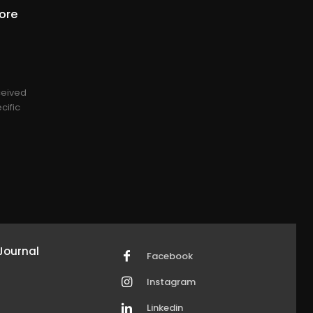
ore
eceived
cific
Journal
Facebook
Instagram
Linkedin