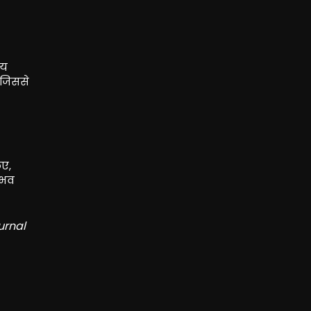
ीय
 जिससे
ए,
ुभव
urnal