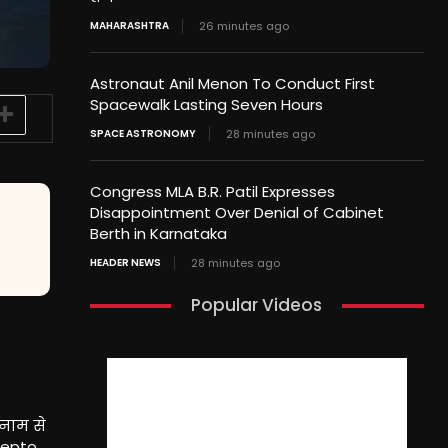
MAHARASHTRA
26 minutes ago
Astronaut Anil Menon To Conduct First
Spacewalk Lasting Seven Hours
SPACE ASTRONOMY
28 minutes ago
Congress MLA B.R. Patil Expresses
Disappointment Over Denial of Cabinet
Berth in Karnataka
HEADER NEWS
28 minutes ago
Popular Videos
नाम से
Zepto