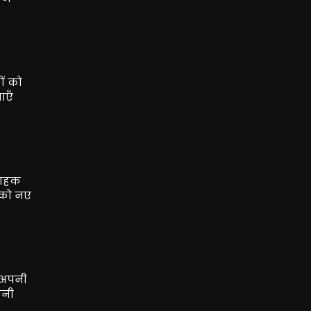
ों को
ाएँ
्राहक
 को नए
ं अपनी
पनी