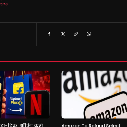
are
हा-ट्रिक: शॉपिंग करो
Amazon To Refund Select