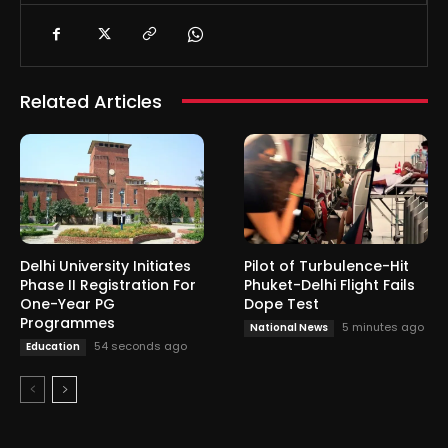
Related Articles
Delhi University Initiates
Pilot of Turbulence-Hit
Phase II Registration For
Phuket-Delhi Flight Fails
One-Year PG
Dope Test
Programmes
5 minutes ago
National News
54 seconds ago
Education