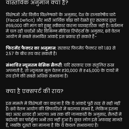
वास्तविक अनुमान क्या है?
विशेषज्ञों और वित्तीय विश्लेषकों के अनुसार, देश के राजकोषीय घाटे
(Fiscal Deficit) और भारी आर्थिक बोझ को देखते हुए सरकार द्वारा
₹69,000 की मांग को हूबहू स्वीकार करना व्यावहारिक नहीं है। वर्तमान
में चल रही चर्चाओं और विभिन्न मीडिया रिपोर्ट्स के अनुसार, 8वें वेतन
आयोग में सबसे संभावित आंकड़े इस प्रकार हो सकते हैं-
फिटमेंट फैक्टर का अनुमान
: सरकार फिटमेंट फैक्टर को 1.83 से
2.57 के बीच तय कर सकती है।
संभावित न्यूनतम बेसिक सैलरी
: यदि सरकार एक संतुलित रुख
अपनाती है, तो न्यूनतम मूल वेतन ₹30,000 से ₹45,000 के दायरे में
तय होने की सबसे अधिक संभावना है।
क्या है एक्सपर्ट की राय?
इस मामले में विशेषज्ञों का कहना है कि ये आंकड़े पूरी तरह से सही नहीं
हैं। 8वें वेतन आयोग की सिफारिशों में बदलाव संभव है, लेकिन इतना
बड़ा अंतर शायद ही आएगा। अब तक की जानकारी के अनुसार, सैलरी में
बढ़ोतरी का फॉर्मूला अभी तय नहीं हुआ है। कुछ लोग इसे अफवाह मानते
हैं, जबकि दूसरों का मानना है कि ये केवल संभावनाएं हैं।