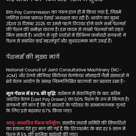
8th Pay Commission का गठन हाल ही में किया गया है, जिसमें
जस्टिस रंजना प्रकाश देसाई अध्यक्षता कर रही हैं। आयोग का मुख्य
उद्देश्य 31 दिसंबर 2025 या उससे पहले रिटायर होने वाले सभी पेंशनर्स
की पेंशन की समीक्षा करना है। इस कदम से लाखों पेंशनर्स को राहत
मिल सकती है। आयोग से जुड़ी चर्चाओं में विभिन्न कर्मचारी संगठनों ने
पेंशन से संबंधित कई महत्वपूर्ण और सुधारात्मक मांगें उठाई हैं।
पेंशनर्स की मुख्य मांगें
National Council of Joint Consultative Machinery (NC-
JCM) और रेलवे सीनियर सिटीजंस वेलफेयर सोसाइटी जैसी संस्थाओं ने
8वें वेतन आयोग के समक्ष निम्नलिखित बदलावों का प्रस्ताव रखा है-
मूल पेंशन में 67% की वृद्धि
: वर्तमान में सेवानिवृत्ति के बाद अंतिम
आहरित वेतन (Last Pay Drawn) का 50% पेंशन के रूप में मिलता है।
संगठनों की मांग है कि दो सदस्यों के परिवार के सम्मानजनक गुजारे
के लिए इसे बढ़ाकर 67% किया जाए।
आयु-आधारित पेंशन फॉर्मूला
: संसदीय स्थायी समिति की सिफारिशों
का हवाला देते हुए मांग की गई है कि रिटायरमेंट के बाद हर 5 साल में
पेंशन में 5% की क्रमिक बढ़ोतरी की जाए।