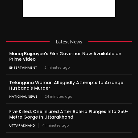
Latest News
Manoj Bajpayee’s Film Governor Now Available on
Prime Video
ENTERTAINMENT
2 minutes ago
Telangana Woman Allegedly Attempts to Arrange
Husband’s Murder
NATIONAL NEWS
24 minutes ago
Five Killed, One Injured After Bolero Plunges Into 250-
Metre Gorge In Uttarakhand
UTTARAKHAND
41 minutes ago