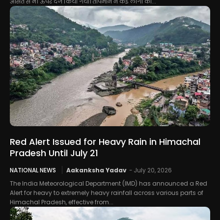
औसत से भी ऊपर दर्ज किया गया। तापमान ने कई लोगों को...
Red Alert Issued for Heavy Rain in Himachal
Pradesh Until July 21
NATIONAL NEWS
Aakanksha Yadav
-
July 20, 2026
The India Meteorological Department (IMD) has announced a Red
Alert for heavy to extremely heavy rainfall across various parts of
Himachal Pradesh, effective from...