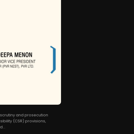
 scrutiny and prosecution
bility (CSR) provisions,
...