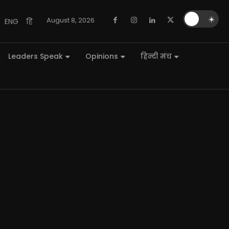
🌙
☀️
August 8, 2026
ENG
हि
Leaders Speak
Opinions
हिन्दी मंच