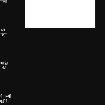
रणाली
1.48
ुद्दे
ुआ है।
ों की
 में कमी
गई है।