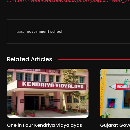
id=com.inventifweb.newspin&pcampaignid=web_sh
Tags:
government school
Related Articles
One in Four Kendriya Vidyalayas
Gujarat Gov