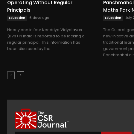
Operating Without Regular
Panchmahal 
Principals
Maths Park f
6 days ago
July 
Education
Education
Nearly one in four Kendriya Vidyalayas
The Gujarat go
(KVs) in India is reported to be lacking a
new initiative a
regular principal. This information has
traditional lear
been disclosed by the...
government prim
Panchmahal distr