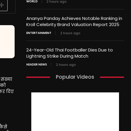
WORLD
2 hours ago
Ananya Panday Achieves Notable Ranking in
Kroll Celebrity Brand Valuation Report 2025
ENTERTAINMENT
2 hours ago
24-Year-Old Thai Footballer Dies Due to
Lightning Strike During Match
HEADER NEWS
2 hours ago
Popular Videos
 संख्या
 को
 कर दिए
कैसे