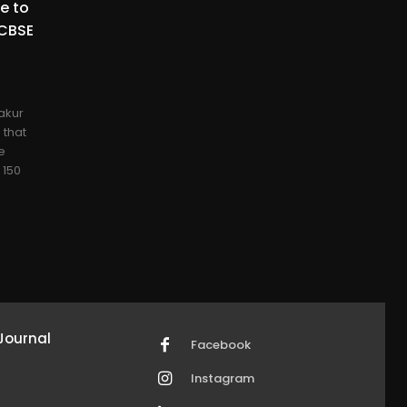
e to
 CBSE
akur
 that
e
 150
.
Journal
Facebook
Instagram