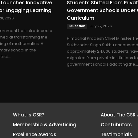
Launches Innovative
Students Shifted From Privat
or Engaging Learning
Government Schools Under
Curriculum
28, 2026
July 27, 2026
Education
vernment has introduced a
imed at transforming the
Himachal Pradesh Chief Minister Th
ning of mathematics. A
Sukhvinder Singh Sukhu announced
ary school in the
approximately 24,000 students hav
ict...
migrated from private institutions to
government schools adopting the..
What is CSR?
About The CSR 
Membership & Advertising
Contributors
Excellence Awards
Testimonials