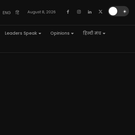
🌙
☀️
August 8, 2026
ENG
हि
Leaders Speak
Opinions
हिन्दी मंच