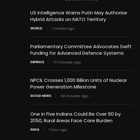
US Intelligence Warns Putin May Authorise
Hybrid Attacks on NATO Territory
WORLD
1 minute ago
Parliamentary Committee Advocates Swift
Funding for Advanced Defence Systems
DEFENCE
37 minutes ago
NPCIL Crosses 1,000 Billion Units of Nuclear
Power Generation Milestone
GOOD NEWS
58 minutes ago
One in Five Indians Could Be Over 60 by
2050, Rural Areas Face Care Burden
INDIA
1 hour ago