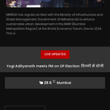
MMRDA has signed an MoU with the Ministry of Infrastructure and
Water Management, Government of Netherlands to enforce
sustainable urban development in the MMR (Mumbai
Metropolitan Region) at the World Economic Forum, Davos 2024.
This is...
LIVE UPDATES
Yogi Adityanath meets PM on UP Election: दिल्ली में योगी
की PM मोदी और BJP अध्यक्ष नितिन नबीन से मुलाकात, यूपी की
C
28.6
Mumbai
सियासत में...