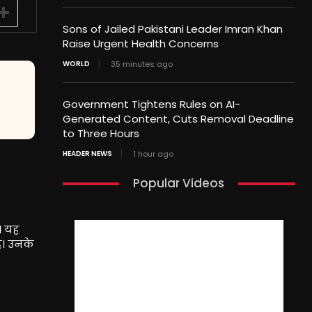
Sons of Jailed Pakistani Leader Imran Khan
Raise Urgent Health Concerns
WORLD
35 minutes ago
Government Tightens Rules on AI-
Generated Content, Cuts Removal Deadline
to Three Hours
HEADER NEWS
1 hour ago
Popular Videos
।
यह
ै।
उनके