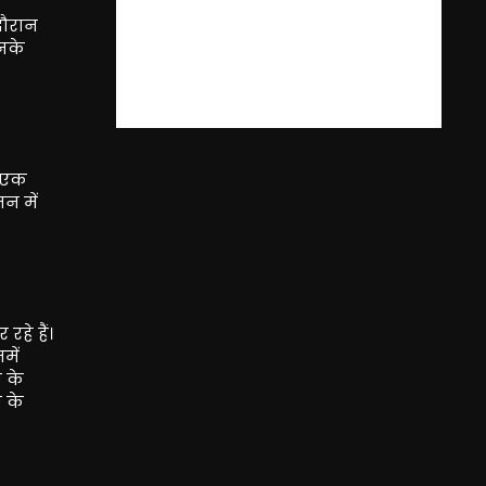
दौरान
उनके
ह एक
न में
हे हैं।
में
न के
 के