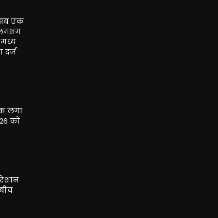
ह सब एक
 (लगभग
 मध्य
 दर्ज
ोक लगा
026 को
परेशान
 बीच