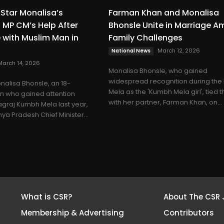
Star Monalisa’s
Farman Khan and Monalisa
 MP CM’s Help After
Bhonsle Unite in Marriage A
 with Muslim Man in
Family Challenges
March 12, 2026
National News
March 14, 2026
Monalisa Bhonsle, who gained
widespread recognition during th
nalisa Bhonsle, an 18-
Mela as the 'Kumbh Mela girl', tied t
 who gained attention
with her partner, Farman Khan, on...
agraj Kumbh Mela last year,
a Pradesh Chief Minister...
What is CSR?
About The CSR 
Membership & Advertising
Contributors