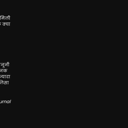
 मिली
ि क्या
ानूनी
चानक
्यादा
ालिसा
urnal