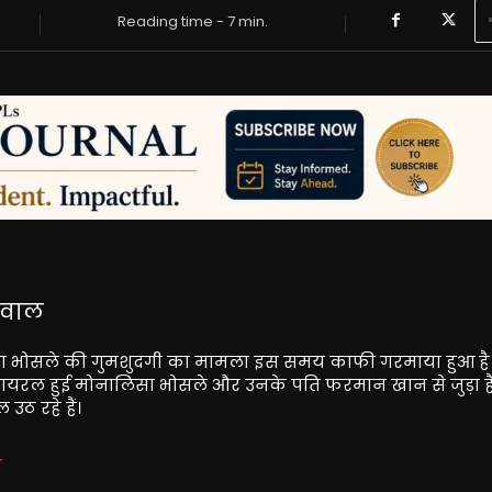
Reading time -
7
min.
सवाल
ालिसा भोसले की गुमशुदगी का मामला इस समय काफी गरमाया हुआ है
 वायरल हुई
मोनालिसा भोसले
और उनके पति
फरमान खान
से जुड़ा ह
उठ रहे हैं।
ा