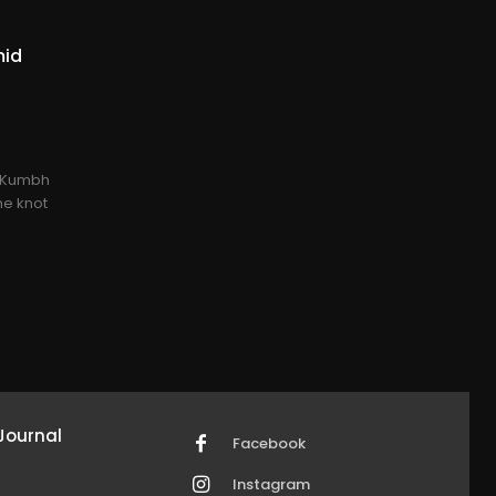
mid
e Kumbh
he knot
Journal
Facebook
Instagram