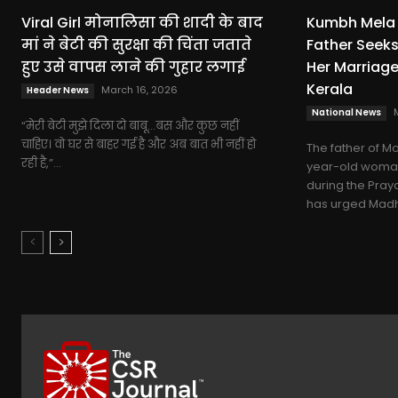
Viral Girl मोनालिसा की शादी के बाद
Kumbh Mela 
मां ने बेटी की सुरक्षा की चिंता जताते
Father Seeks
हुए उसे वापस लाने की गुहार लगाई
Her Marriage
Kerala
March 16, 2026
Header News
National News
“मेरी बेटी मुझे दिला दो बाबू…बस और कुछ नहीं
चाहिए। वो घर से बाहर गई है और अब बात भी नहीं हो
The father of Mo
रही है,”...
year-old woman
during the Pray
has urged Madhy